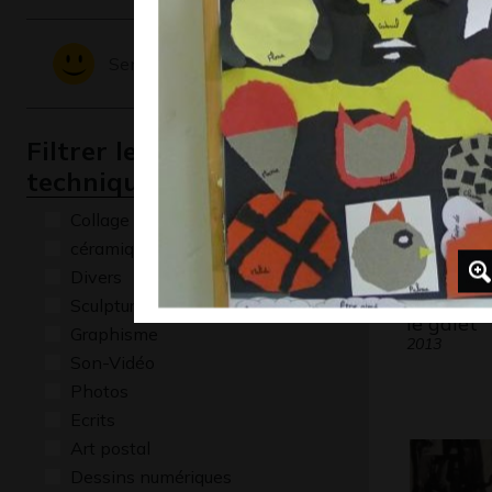
Graphisme,
Sentiments - Emotions
Filtrer les oeuvres par
technique
Collage
céramique
Divers
Sculptures
le galet
Graphisme
2013
Son-Vidéo
Photos
Ecrits
Art postal
Dessins numériques