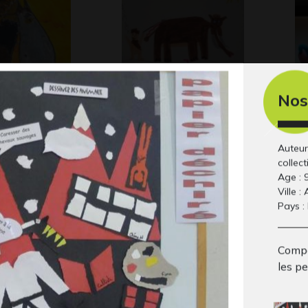
Nos
 Animal
La chasse au
B
Scu
mammouth
Graphisme, 2014
Auteur
collect
Age : 
Ville :
Pays :
Compo
les p
 ans
Biche
Ap