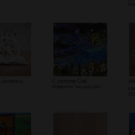
Gra
e inconnu
C comme Ciel
Al
Graphisme, non précisée
c
20