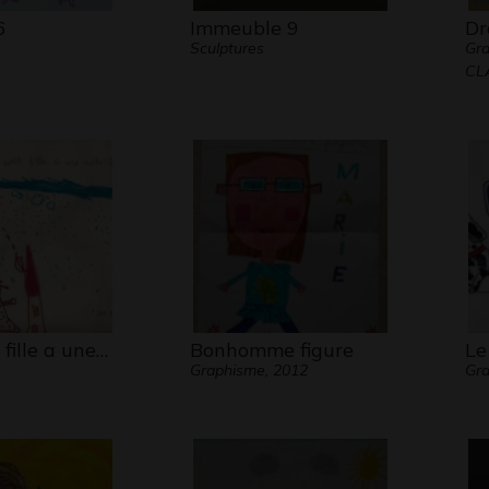
6
Immeuble 9
Dr
Sculptures
Gra
CL
 fille a une…
Bonhomme figure
Le
Graphisme, 2012
Gra