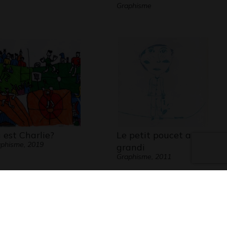
Graphisme
 est Charlie?
Le petit poucet a
phisme, 2019
grandi
Graphisme, 2011