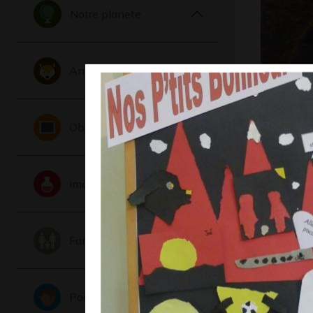
Notre planete
Animaux
A comme
Graphisme
Objets
Imaginaire
Famille
Portraits
Eliot 6-8