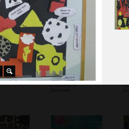
 2015-2018
Graphisme, 2018-2021
ma
Scu
Château 4
Fa
Graphisme
Gra