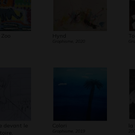
 Zoo
Hynd
To
Graphisme, 2020
Gra
e devant le
Colori
la
Graphisme, 2019
20
oire.