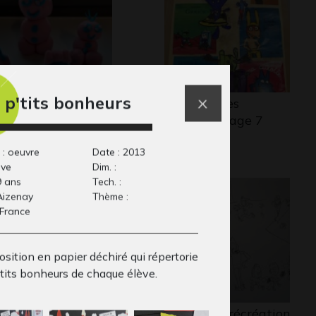
 p'tits bonheurs
onhommes
Nos histoires
lptures, 2020
préférées page 7
2018
 : oeuvre
Date : 2013
ive
Dim. :
9 ans
Tech. :
 Aizenay
Thème :
 France
sition en papier déchiré qui répertorie
etits bonheurs de chaque élève.
poline et le chat
La cour de récréation