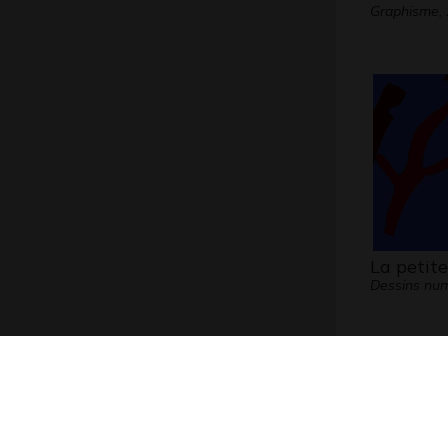
Graphisme,
La petite
Dessins num