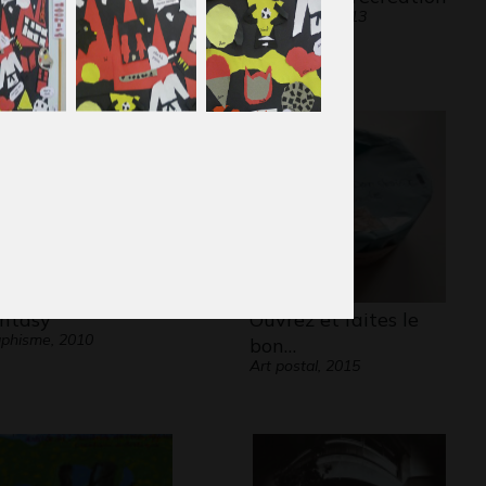
Graphisme, 2013
squé
lptures, 2010
ntasy
Ouvrez et faites le
phisme, 2010
bon…
Art postal, 2015