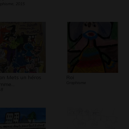
phisme, 2015
an Mets un héros
Roi
Graphisme
omme…
18