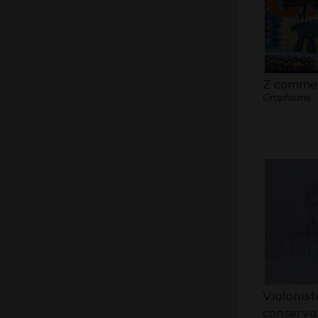
Z comme
Graphisme
Violonist
conservat