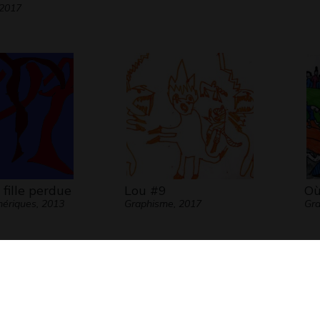
 2017
 fille perdue
Lou #9
Où
ériques, 2013
Graphisme, 2017
Gra