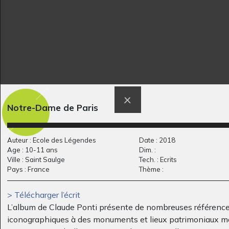
les deux
petite diablesse au
hippocampes
foulard
Notre-Dame de Paris
Graphisme, 2005
2013
Auteur : Ecole des Légendes
Date : 2018
Age : 10-11 ans
Dim. :
Ville : Saint Saulge
Tech. : Ecrits
Pays : France
Thème :
> Télécharger l’écrit
L’album de Claude Ponti présente de nombreuses référenc
iconographiques à des monuments et lieux patrimoniaux m