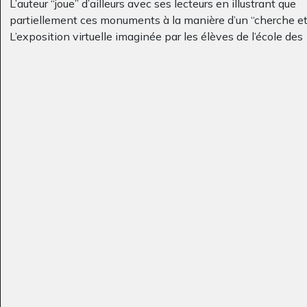
L’auteur “joue” d’ailleurs avec ses lecteurs en illustrant que
Inconnu, 3 ans
Dynosaures
partiellement ces monuments à la manière d’un “cherche et 
Graphisme
Graphisme - OEUVRE
L’exposition virtuelle imaginée par les élèves de l’école des
COMMENTÉE, 2007
légendes permet d’en “savoir plus” sur quatre édifices. Les é
ont conçu quatre fiches documentaires qui s’exposent sur ta
lorsque celle-ci rencontre les illustrations originales des
monuments dans l’album.
Loup bleu dans la
Ecole Jacques
forêt
Prévert de Neuillé…
Graphisme, 2011
Sculptures, 2017