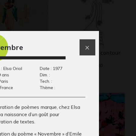
vembre
pin
Bonhomme contour
phisme, 2018
de mado
Graphisme, 2010
: Elsa Oriol
Date : 1977
9 ans
Dim. :
Paris
Tech. :
 France
Thème :
stration de poèmes marque, chez Elsa
 la naissance d’un goût pour
stration de textes.
tration du poème « Novembre » d’Emile