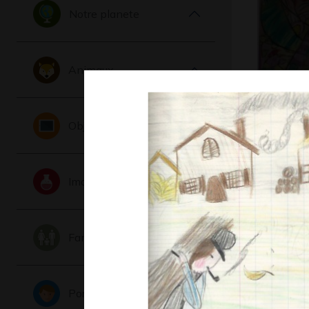
Notre planete
Animaux
Le mécha
Objets
Graphisme
Imaginaire
Famille
Portraits