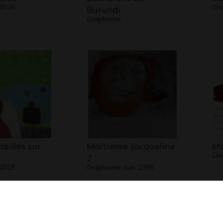
 2016
Gra
Burundi
Graphisme
teilles sur
Maîtresse Jacqueline
Ma
Div
7
 2015
Graphisme, juin 1995