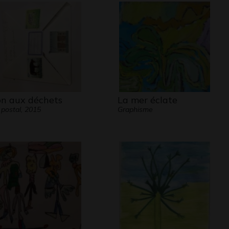
t râpe du fer
gne, au loin, les avalanches,
ement, du vieil hiver,
sement, le vent,
nt sauvage de Novembre.
 Verhaeren
n aux déchets
La mer éclate
 postal, 2015
Graphisme