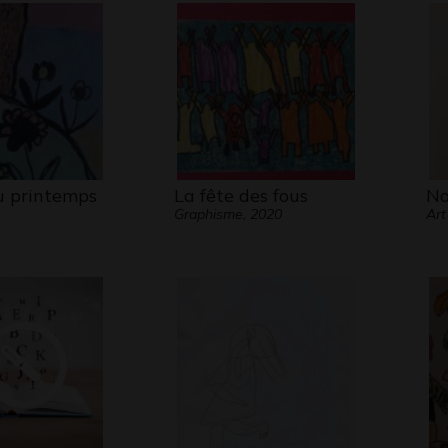
Le ven
Et pei
Rageus
Rageu
Le ve
(…)
Emile
u printemps
La fête des fous
No
Graphisme, 2020
Art