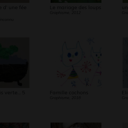
 d’ une fée
Le mariage des loups
un
Graphisme, 2012
Gra
inconnu
is verte… 5
Famille cochons
El
Graphisme, 2018
Gr