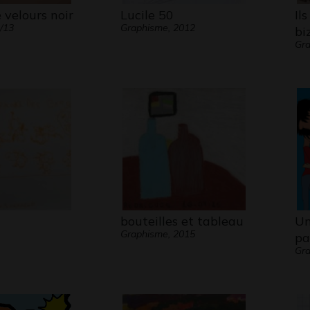
e velours noir
Lucile 50
Il
2/13
Graphisme, 2012
bi
Gra
bouteilles et tableau
Un
Graphisme, 2015
pa
Gra