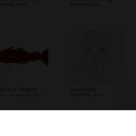
phisme, 2009
Art postal, 2015
llotus Villosus
Jeune fille
ers - Graphisme, 2017
Graphisme, 2014