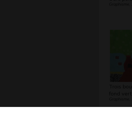
Graphisme,
Trois bou
fond vert
Graphisme,