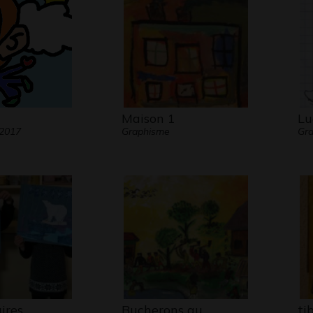
Maison 1
Lu
 2017
Graphisme
Gra
ires
Bucherons au
tib