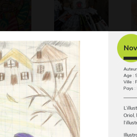
No
nt géant
Bibliothèque
La
Gra
Municipale de
Neuvy-le-Roi
Auteur 
Sculptures, 2017
Age : 
Ville : 
Pays :
L’illu
Oriol,
l’illu
Illus