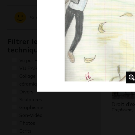
Œuvre 2
Sentiments - Emotions
Graphisme,
Filtrer les oeuvres par
technique
Vu par René Baldy
VU PAR CLAUDE PONTI
Collage
céramique
Divers
Sculptures
Droit d’e
Graphisme
Graphisme,
Son-Vidéo
Photos
Ecrits