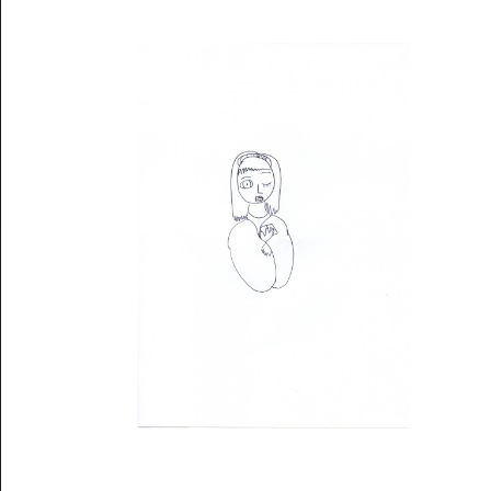
Musée des oeuvres des enfants
Filtrer les oeuvres par thème
Filtrer les oeuvres par technique
4260
oeuvres trouvées