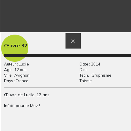
Promenons-nous
TEKITOI : Mangeur de
dans les bois…
glace…
Œuvre 32
2013
Divers - Graphisme - Photos,
2021
Auteur : Lucile
Date : 2014
Age : 12 ans
Dim. :
Ville : Avignon
Tech. : Graphisme
Pays : France
Thème :
Œuvre de Lucile, 12 ans
Inédit pour le Muz !
Portraits de chevaux
Boneure de Zoé –