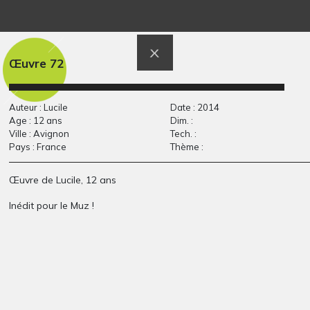
croquis 2
Petites bêtes
2012
recyclées 3
Sculptures - OEUVRE
Œuvre 72
COMMENTÉE, 2007
Auteur : Lucile
Date : 2014
Age : 12 ans
Dim. :
Ville : Avignon
Tech. :
Pays : France
Thème :
Œuvre de Lucile, 12 ans
Inédit pour le Muz !
B comme Bise
Lola P25
Graphisme
Graphisme