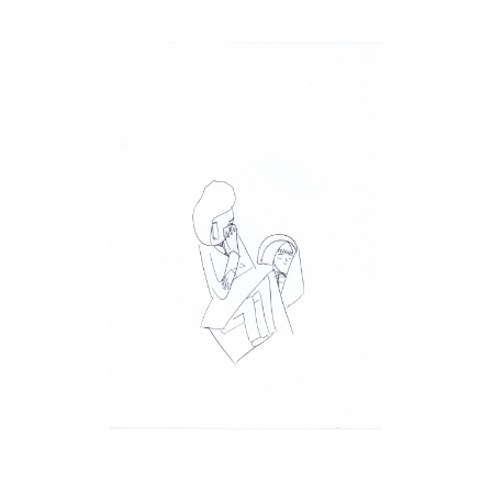
Musée des oeuvres des enfants
Filtrer les oeuvres par thème
Filtrer les oeuvres par technique
4260
oeuvres trouvées