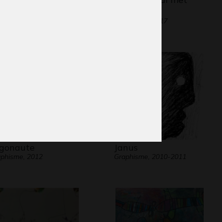
lptures, 2014
un…
Graphisme, 2017
gonaute
Janus
phisme, 2012
Graphisme, 2010-2011