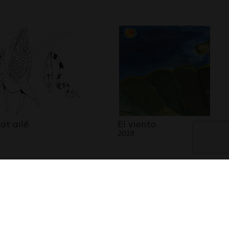
at ailé
El viento
2018