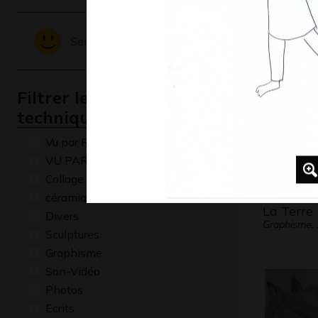
Graphisme, 
Sentiments - Emotions
Filtrer les oeuvres par
technique
Vu par René Baldy
VU PAR CLAUDE PONTI
Collage
céramique
La Terre
Divers
Graphisme,
Sculptures
Graphisme
Son-Vidéo
Photos
Ecrits