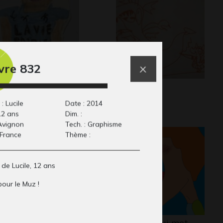
re 832
iot 12-14 ans
Lola #8
aphisme
Graphisme
: Lucile
Date : 2014
12 ans
Dim. :
 Avignon
Tech. : Graphisme
 France
Thème :
de Lucile, 12 ans
pour le Muz !
ngouin
Quand on lui met