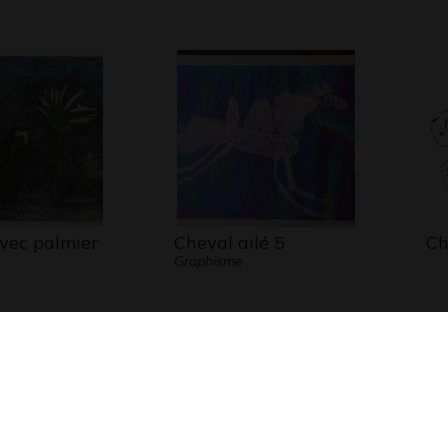
vec palmier
Cheval ailé 5
Ch
Graphisme