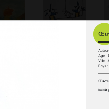
Œuv
t son fils
Lola P10
El
 2012
Graphisme
Gr
Auteur 
Age : 
Ville :
Pays :
Œuvre 
Inédit 
apier 8
elfe des bois
pi