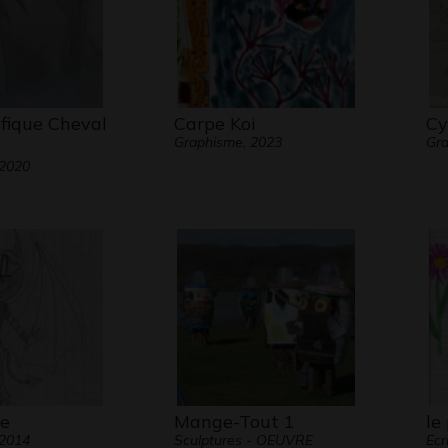
fique Cheval
Carpe Koi
Cy
Graphisme, 2023
Gra
 2020
re
Mange-Tout 1
le
 2014
Sculptures - OEUVRE
Ecr