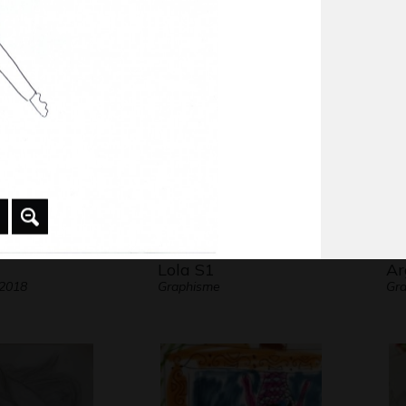
-
Graphisme, 2011
Scu
Lola S1
Ar
 2018
Graphisme
Gra