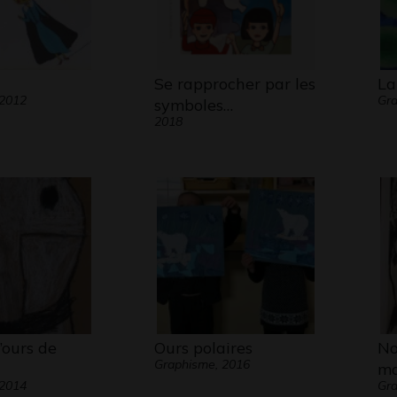
Se rapprocher par les
La
 2012
Gra
symboles…
2018
’ours de
Ours polaires
No
Graphisme, 2016
m
 2014
Gr