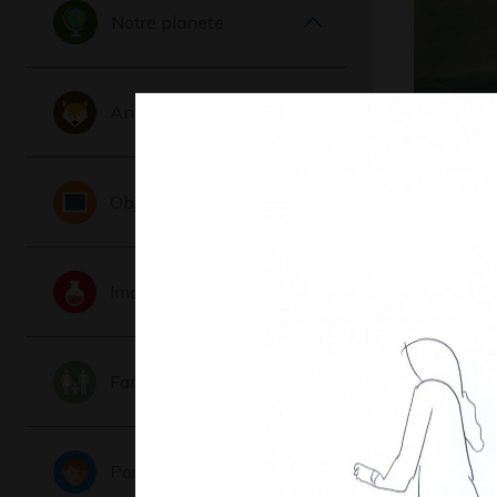
Notre planete
Animaux
un pere e
Objets
Graphisme,
Imaginaire
Famille
Portraits
Dessin p