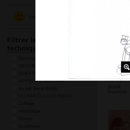
Sculptures,
Sentiments - Emotions
Filtrer les oeuvres par
technique
Dessins numériques
OEUVRE COMMENTÉE
QUESTIONS
Autoport
APPEL A CREATION
Josué
Vu par René Baldy
Graphisme
VU PAR CLAUDE PONTI
Collage
céramique
Divers
Sculptures