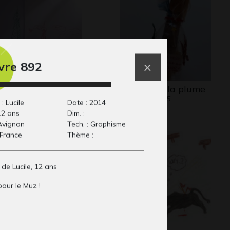
re 892
ur eiffel
bouteille à la plume
phisme, 2012
Art postal, 2015
: Lucile
Date : 2014
12 ans
Dim. :
 Avignon
Tech. : Graphisme
 France
Thème :
de Lucile, 12 ans
pour le Muz !
mé Lulu de face
L’Espagne