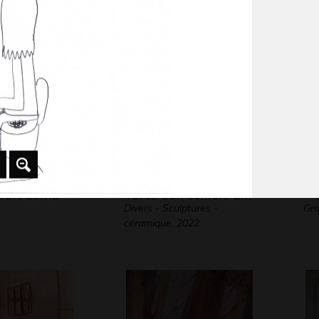
 2007
Graphisme, 2017
Gra
rait Loma
Tarte aux colliers EM
« 
Divers - Sculptures -
Gra
céramique, 2022