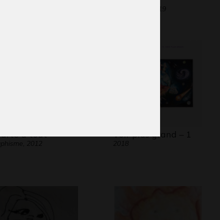
phisme, 2011
Graphisme, 2019
Tarte à tout »
Voir plus grand – 1
phisme, 2012
2018