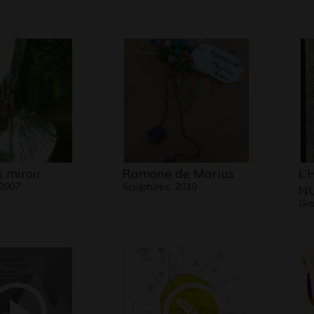
 miroir
Ramone de Marius
L’
 2007
Sculptures, 2019
NU
Gra