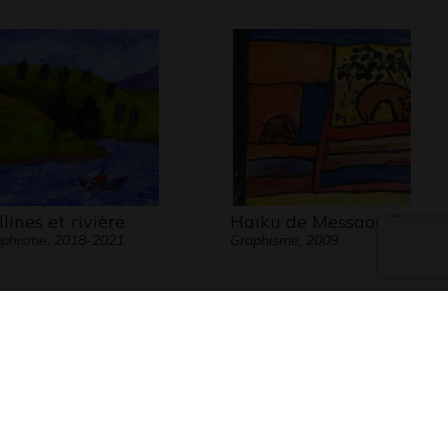
llines et rivière
Haïku de Messaoud
phisme, 2018-2021
Graphisme, 2009