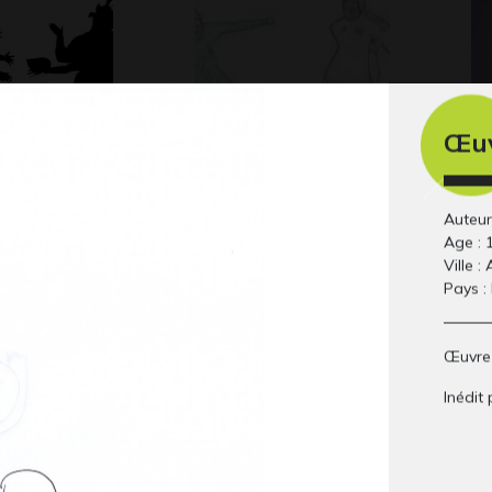
Œuv
Le Rwanda
to
7
Graphisme, 2019
Gra
Auteur 
Age : 
Ville :
Pays :
Œuvre 
Inédit 
princesse
Lucile #39
Mé