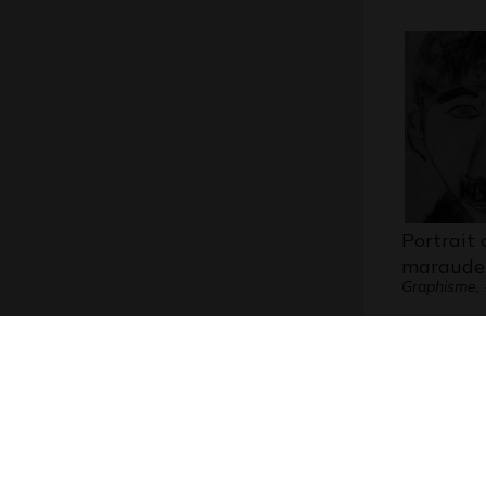
Portrait 
maraude
Graphisme, 