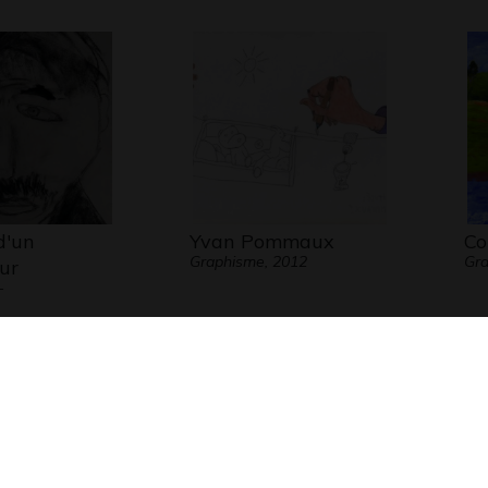
d'un
Yvan Pommaux
Co
Graphisme, 2012
Gra
ur
-