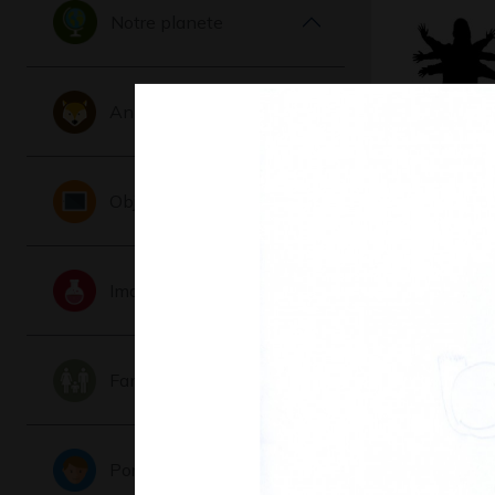
Notre planete
Animaux
Ombres
Objets
Photos, 200
Imaginaire
Famille
Portraits
Robe de 