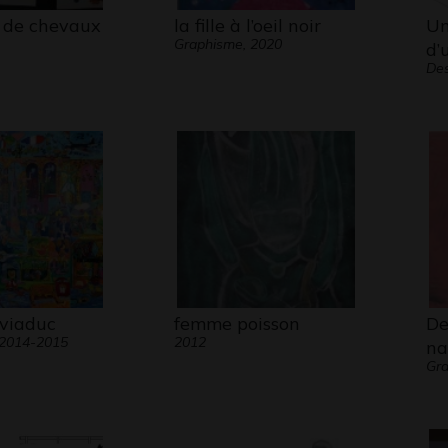
s de chevaux
la fille à l’oeil noir
Un
Graphisme, 2020
d’
Des
 viaduc
femme poisson
De
 2014-2015
2012
na
Gra