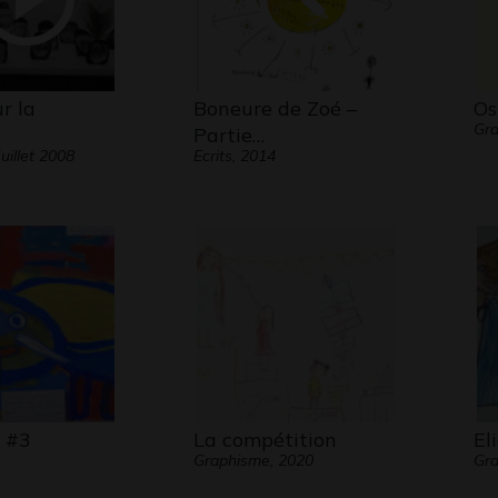
r la
Boneure de Zoé –
Os
Gra
Partie…
uillet 2008
Ecrits, 2014
 #3
La compétition
El
Graphisme, 2020
Gr