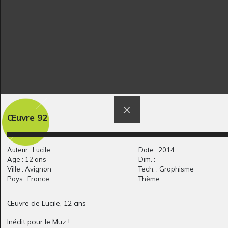
la vache parmi les
Lucile #12
Œuvre 92
Graphisme, 2017
fleurs
Graphisme, 2005
Auteur : Lucile
Date : 2014
Age : 12 ans
Dim. :
Ville : Avignon
Tech. : Graphisme
Pays : France
Thème :
Œuvre de Lucile, 12 ans
Inédit pour le Muz !