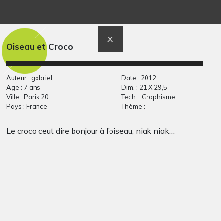
Lama – Dessin à
P’tits bonhommes
Graphisme, 2012
regarder
2024
Oiseau et Croco
Auteur : gabriel
Date : 2012
Age : 7 ans
Dim. : 21 X 29,5
Ville : Paris 20
Tech. : Graphisme
Pays : France
Thème :
Le croco ceut dire bonjour à l’oiseau, niak niak…
Les maisons 1
Les animaux
Graphisme
Graphisme, 2020