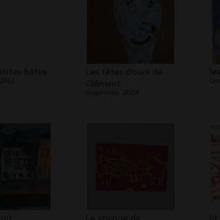
etites bêtes
Les têtes d’ours de
le
 2011
Gra
Clément
Graphisme, 2014
nuit
Le voyage de
li