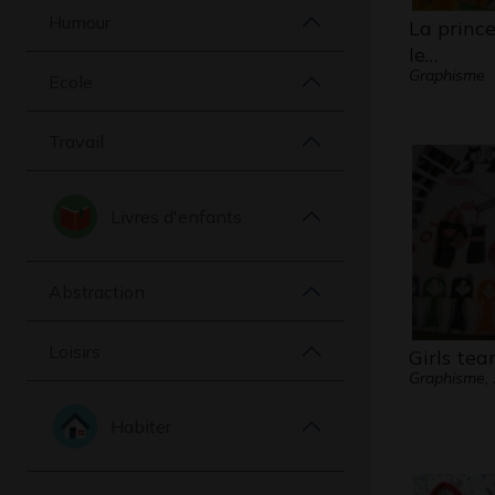
Humour
La princ
le…
Graphisme
Ecole
Travail
Livres d'enfants
Abstraction
Loisirs
Girls te
Graphisme,
Habiter