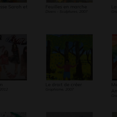
esse Sarah et
Feuilles en marche
La
Divers - Sculptures, 2007
Gra
am
Le droit de créer
Me
 2012
Graphisme, 2007
An
Gra