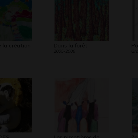
 la création
Dans la forêt
Po
2005-2006
Gra
 DES
Les pissotières de
Zo