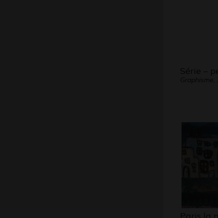
Série – p
Graphisme,
Paris la 