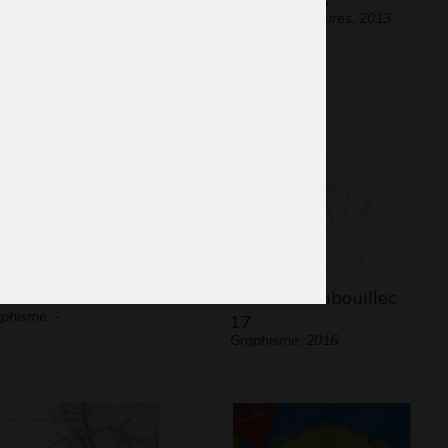
phisme, 2012
Divers - Sculptures, 2013
bres dans le vent
Lucile et Babouillec
phisme, -
17
Graphisme, 2016