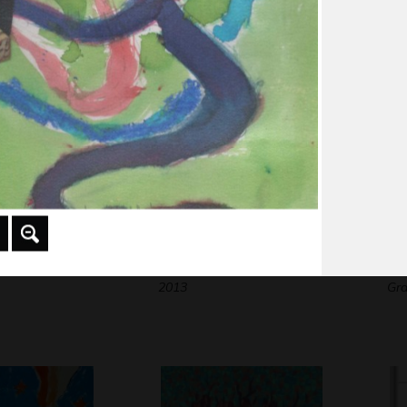
octobre 2009
Gra
gum
Graphisme, 2010
Une souris verte… 6
Ar
2013
Gra