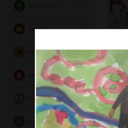
Notre planete
Animaux
affiche
Objets
2013
Imaginaire
Famille
Portraits
La Fée-m