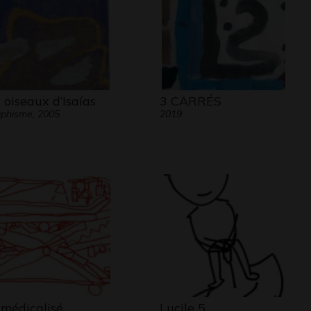
s oiseaux d’Isaías
3 CARRÉS
phisme, 2005
2019
t médicalisé
Lucile 5