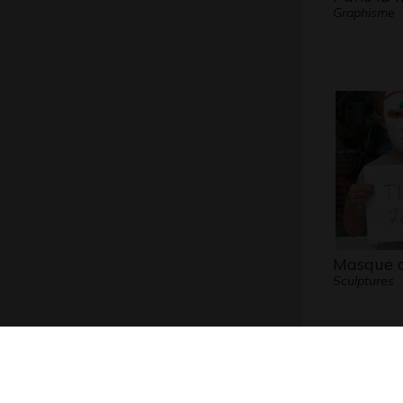
Graphisme
Masque 
Sculptures