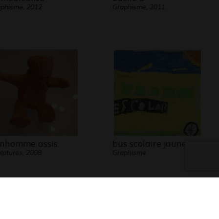
phisme, 2012
Graphisme, 2011
nhomme assis
bus scolaire jaune
lptures, 2008
Graphisme