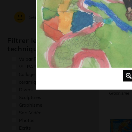
Graphisme, 
Sentiments - Emotions
Filtrer les oeuvres par
technique
Vu par René Baldy
VU PAR CLAUDE PONTI
Collage
céramique
La rue 2
Divers
Graphisme
Sculptures
Graphisme
Son-Vidéo
Photos
Ecrits