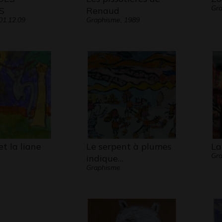
Gr
S
Renaud
01.12.09
Graphisme, 1989
et la liane
Le serpent à plumes
La
Gr
indique…
Graphisme