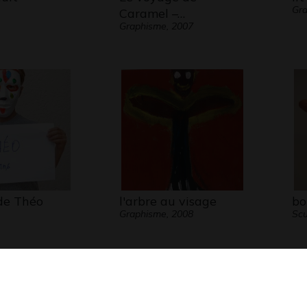
Gra
Caramel –…
Graphisme, 2007
de Théo
l'arbre au visage
bo
Graphisme, 2008
Scu