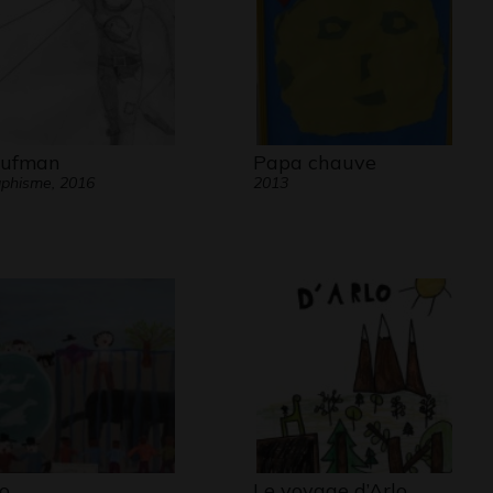
ufman
Papa chauve
phisme, 2016
2013
o
Le voyage d’Arlo