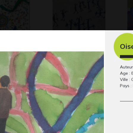
Ois
Les lapins
El
Graphisme, 2017
Gr
Auteur 
Age : 
Ville 
Pays :
oi lyre
Alexis en drawing
ph