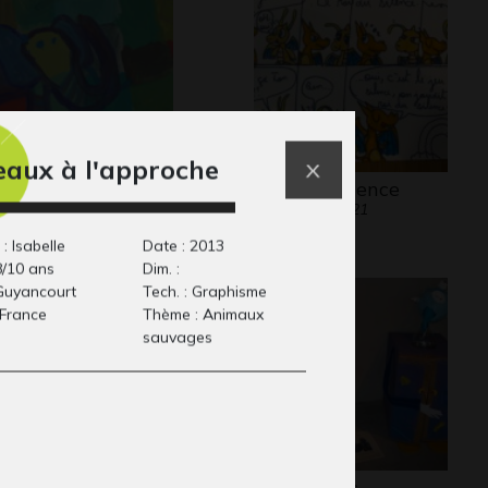
eaux à l'approche
ephant
Le roi du silence
aphisme
Graphisme, 2021
: Isabelle
Date : 2013
8/10 ans
Dim. :
: Guyancourt
Tech. : Graphisme
 France
Thème : Animaux
sauvages
are
Les parents