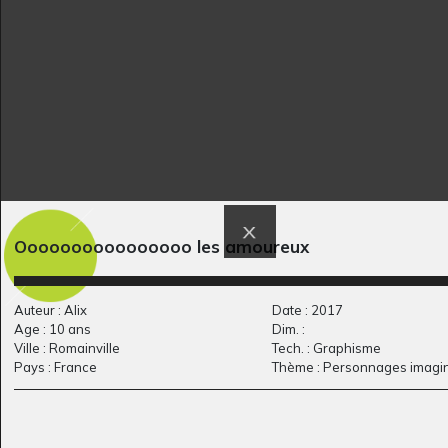
C comme Cheval à
Le colibri
Graphisme - Ecrits, 2006
l’encre
Graphisme, -
Oooooooooooooooo les amoureux
Auteur : Alix
Date : 2017
Le sage
Camouflage
Age : 10 ans
Dim. :
Divers, 15/07/2009
Graphisme, 2020
Ville : Romainville
Tech. : Graphisme
Pays : France
Thème : Personnages imagin