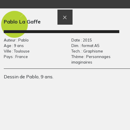
Sissi le Chat
L’oasis
2019
Graphisme, 2008-2009
Pablo La Gaffe
Auteur : Pablo
Date : 2015
Age : 9 ans
Dim. : format A5
Ville : Toulouse
Tech. : Graphisme
Pays : France
Thème : Personnages
imaginaires
Dessin de Pablo, 9 ans.
Dessin enfant 7 ans
L’eau c’est la vie !…
Graphisme, 2021
Divers - Sculptures, 2019