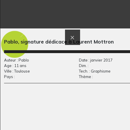
Pablo, signature dédicace à Laurent Mottron
Prendre soin 9
lit médicalisé
Graphisme, 2018
2016
Auteur : Pablo
Date : janvier 2017
Age : 11 ans
Dim. :
Ville : Toulouse
Tech. : Graphisme
Pays :
Thème :