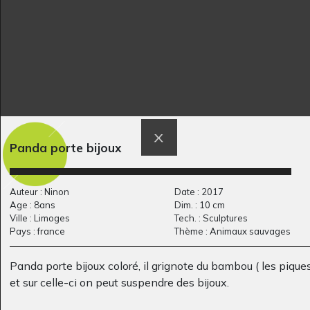
tout en émotion
dans…
Graphisme - Ecrits - Divers -
Graphisme, 2020
Sculptures, 2021
Panda porte bijoux
Auteur : Ninon
Date : 2017
Œuvre 32
C comme Chateau
Age : 8ans
Dim. : 10 cm
Graphisme, 2014
Graphisme
Ville : Limoges
Tech. : Sculptures
Pays : france
Thème : Animaux sauvages
Panda porte bijoux coloré, il grignote du bambou ( les piques
et sur celle-ci on peut suspendre des bijoux.