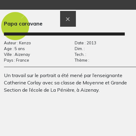
The power of myths
squelette
Graphisme, 2019
Graphisme, 2011
Papa caravane
Auteur : Kenzo
Date : 2013
Age : 5 ans
Dim. :
Ville : Aizenay
Tech. :
Pays : France
Thème :
Un travail sur le portrait a été mené par l’enseignante
Catherine Corlay avec sa classe de Moyenne et Grande
Section de l’école de La Pénière, à Aizenay.
Notre-Dame et la
L’homme de vitruve
Graphisme, 2024
Tour Eiffel
Graphisme