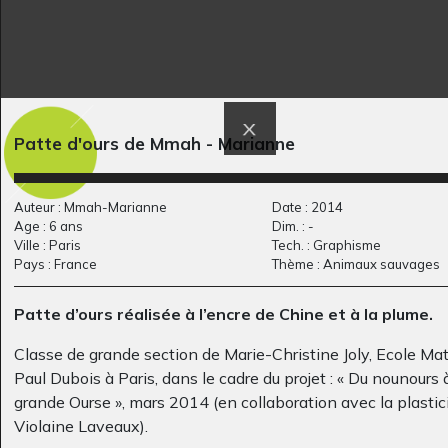
Patte d'ours de Mmah - Marianne
BUM
Lucile 34
Graphisme, 1972
Graphisme, 2014
Auteur : Mmah-Marianne
Date : 2014
Age : 6 ans
Dim. : -
Ville : Paris
Tech. : Graphisme
Pays : France
Thème : Animaux sauvages
Patte d’ours réalisée à l’encre de Chine et à la plume.
Classe de grande section de Marie-Christine Joly, Ecole Mat
Paul Dubois à Paris, dans le cadre du projet : « Du nounours à
grande Ourse », mars 2014 (en collaboration avec la plasti
Violaine Laveaux).
LES GARGOUILLES
Bruno