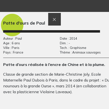
Renard
la pleureuse
Graphisme, 2011
QUESTIONS, 2013
Patte d'ours de Paul
Auteur : Paul
Date : 2014
Age : 6 ans
Dim. : -
Ville : Paris
Tech. : Graphisme
Pays : France
Thème : Animaux sauvages
Patte d’ours réalisée à l’encre de Chine et à la plume.
Classe de grande section de Marie-Christine Joly, Ecole
New-York selon
la mer
Graphisme, 2020
Maternelle Paul Dubois à Paris, dans le cadre du projet : « D
Pablo
Graphisme, 2014
nounours à la grande Ourse », mars 2014 (en collaboration
avec la plasticienne Violaine Laveaux).