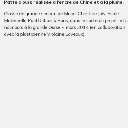
Patte d’ours réalisée à l’encre de Chine et à la plume.
Classe de grande section de Marie-Christine Joly, Ecole
Maternelle Paul Dubois à Paris, dans le cadre du projet : « D
nounours à la grande Ourse », mars 2014 (en collaboration
avec la plasticienne Violaine Laveaux).
tristesse sans issue
AAAaaaffreucette
Divers - Graphisme, 2005
Graphisme, 2021
Une bouteille sur
Le bizarre vous