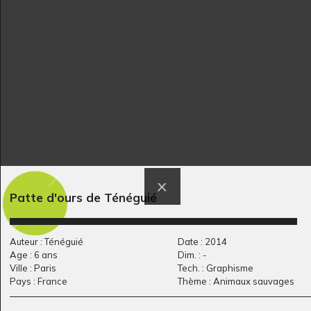
Les robots amoureux
Vitesse
Graphisme, 2020
Divers - Sculptures, 2011
Patte d'ours de Ténéguié
Griffon
Cheval 24
Graphisme, 2020
Graphisme
Auteur : Ténéguié
Date : 2014
Age : 6 ans
Dim. : -
Ville : Paris
Tech. : Graphisme
Pays : France
Thème : Animaux sauvages