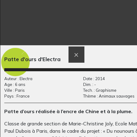
Patte d'ours d'Electra
À la manière de C.…
Au lit les affreux
Divers - Sculptures, 2020
Graphisme, 2012
Auteur : Electra
Date : 2014
Age : 6 ans
Dim. : -
Ville : Paris
Tech. : Graphisme
Pays : France
Thème : Animaux sauvages
Patte d’ours réalisée à l’encre de Chine et à la plume.
Classe de grande section de Marie-Christine Joly, Ecole Mat
Paul Dubois à Paris, dans le cadre du projet : « Du nounours à