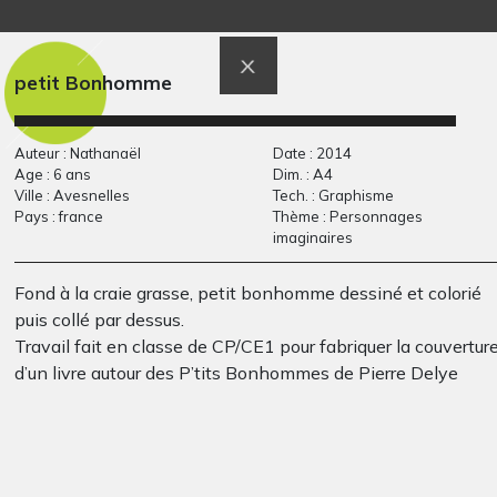
projection 3
Lola BD 7
Photos, -
Graphisme
petit Bonhomme
Auteur : Nathanaël
Date : 2014
Age : 6 ans
Dim. : A4
Ville : Avesnelles
Tech. : Graphisme
Pays : france
Thème : Personnages
imaginaires
Fond à la craie grasse, petit bonhomme dessiné et colorié
puis collé par dessus.
Loup noir à ventre
Toutes Les Couleurs
Travail fait en classe de CP/CE1 pour fabriquer la couvertur
2013
blanc
d’un livre autour des P’tits Bonhommes de Pierre Delye
Graphisme, 2011