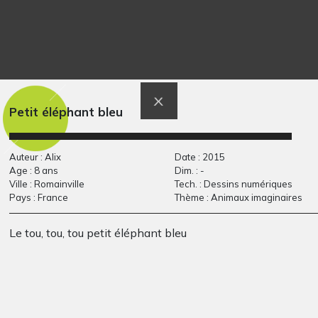
Lola HPD 7
la place des peupliers
Petit éléphant bleu
Graphisme
(13ème…
Graphisme, non précisée
Auteur : Alix
Date : 2015
Age : 8 ans
Dim. : -
Ville : Romainville
Tech. : Dessins numériques
Pays : France
Thème : Animaux imaginaires
Le tou, tou, tou petit éléphant bleu
Tournicotte
Papa policier