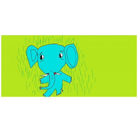
Musée des oeuvres des enfants
Filtrer les oeuvres par thème
Filtrer les oeuvres par technique
4260
oeuvres trouvées