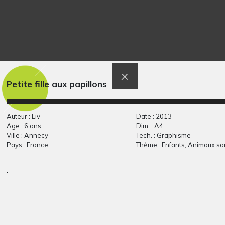
Petite fille aux papillons
Portrait de Sadiq
Autoportrait au
Elhoussine
feutre noir sur…
Auteur : Liv
Date : 2013
Graphisme, 2010
2011
Age : 6 ans
Dim. : A4
Ville : Annecy
Tech. : Graphisme
Pays : France
Thème : Enfants, Animaux s
.