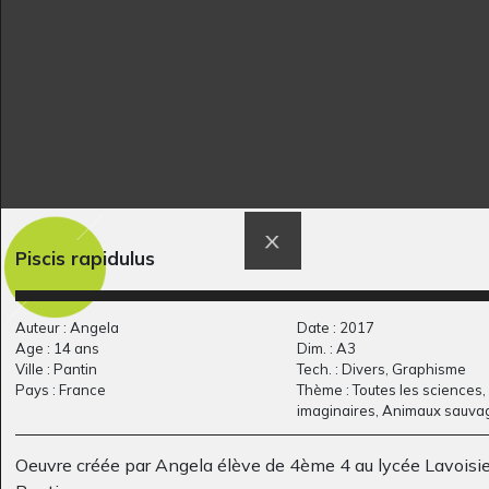
Nageuse en mer
la vache parmi les
Piscis rapidulus
Divers - Graphisme - Photos,
fleurs
2021
Graphisme, 2005
Auteur : Angela
Date : 2017
Age : 14 ans
Dim. : A3
Ville : Pantin
Tech. : Divers, Graphisme
Pays : France
Thème : Toutes les sciences
imaginaires, Animaux sauva
Oeuvre créée par Angela élève de 4ème 4 au lycée Lavoisie