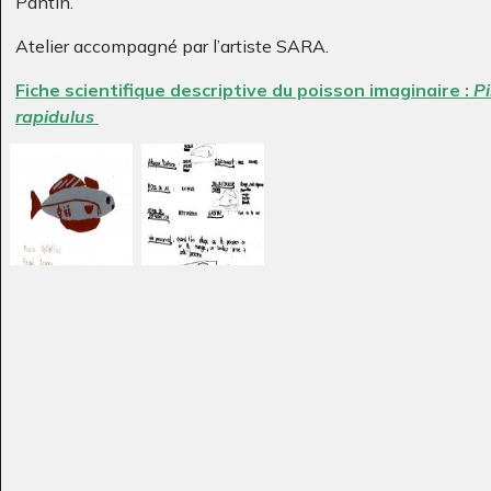
Pantin.
Atelier accompagné par l’artiste SARA.
L’eau sur les cailloux
la sieste
Fiche scientifique descriptive du poisson imaginaire :
Pi
Graphisme, 2005
(pâte…
rapidulus
Sculptures, 2007
Les pays suspendus
Lucile #27
2023
Graphisme, 2017