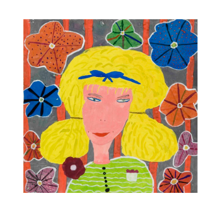
Musée des oeuvres des enfants
Filtrer les oeuvres par thème
Filtrer les oeuvres par technique
4260
oeuvres trouvées