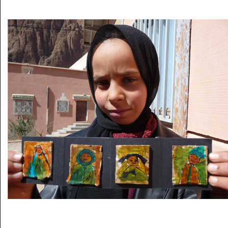
Musée des oeuvres des enfants
Filtrer les oeuvres par thème
Filtrer les oeuvres par technique
4260
oeuvres trouvées