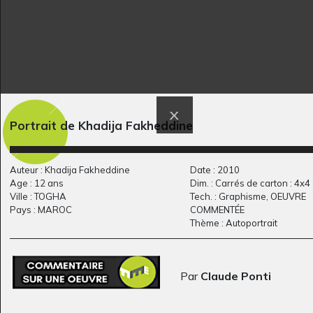
Portrait de Khadija Fakheddine
Emoji
La princesse Sarah et
Graphisme, 2021
le…
Auteur : Khadija Fakheddine
Date : 2010
Graphisme
Age : 12 ans
Dim. : Carrés de carton : 4x4
Ville : TOGHA
Tech. : Graphisme, OEUVRE
Pays : MAROC
COMMENTÉE
Thème : Autoportrait
Par
Claude Ponti