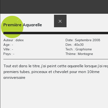
Lucile 44
Mon château
Graphisme, 2012
Première Aquarelle
imaginaire
Graphisme - Collage, 2021
Auteur : dalex
Date : Septembre 2008
Age : -
Dim. : 40x30
Ville : -
Tech. : Graphisme
Pays : -
Thème : Montagne
Tout est dans le titre, j’ai peint cette aquarelle lorsque j’ai r
premiers tubes, pinceaux et chevalet pour mon 10ème
anniversaire
Lola HG 1
Port de Bastia
Graphisme - Collage
Graphisme, 2020