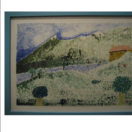
Musée des oeuvres des enfants
Filtrer les oeuvres par thème
Filtrer les oeuvres par technique
4260
oeuvres trouvées