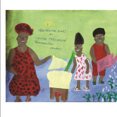
Musée des oeuvres des enfants
Filtrer les oeuvres par thème
Filtrer les oeuvres par technique
4260
oeuvres trouvées