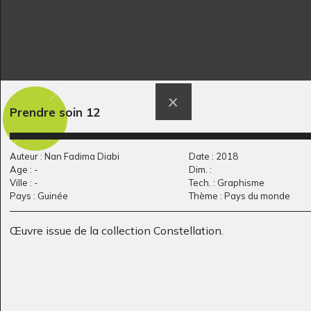
la place des Peupliers
Mouvement 7
Graphisme
(13ème…
Graphisme, non précisée
Prendre soin 12
Auteur : Nan Fadima Diabi
Date : 2018
Age : -
Dim. :
Ville : -
Tech. : Graphisme
Pays : Guinée
Thème : Pays du monde
Œuvre issue de la collection Constellation.
SOLEIL NUAGES ET
M comme Monstre
Graphisme, 1980
COULEURS