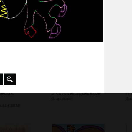
 de classe
Portrait de fille
Vo
Graphisme, 2011
Gra
 novembre 2016
iseaux,
S comme Squelette
R 
Graphisme
Gr
uillet 2016