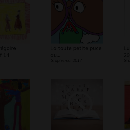
régoire
La toute petite puce
Lu
f 14
au…
29
Graphisme, 2017
Gra