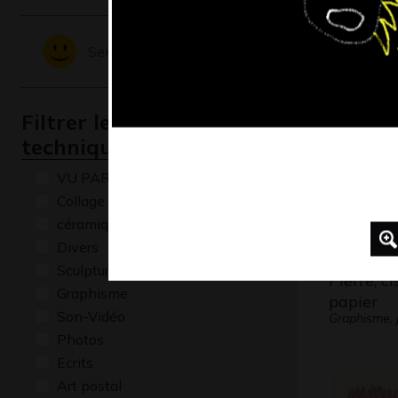
La photo
de…
Sentiments - Emotions
Graphisme,
Filtrer les oeuvres par
technique
VU PAR CLAUDE PONTI
Collage
céramique
Divers
Sculptures
Pierre, c
Graphisme
papier
Son-Vidéo
Graphisme, j
Photos
Ecrits
Art postal