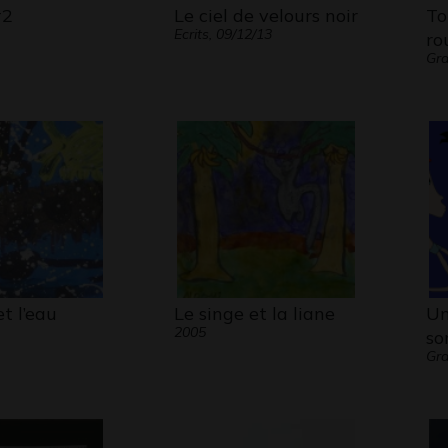
#2
Le ciel de velours noir
To
Ecrits, 09/12/13
ro
Gra
et l’eau
Le singe et la liane
Un
2005
so
Gra