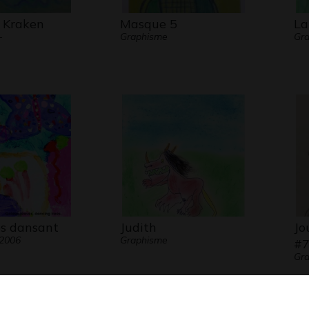
 Kraken
Masque 5
La
-
Graphisme
Gra
es dansant
Judith
Jo
 2006
Graphisme
#
Gr