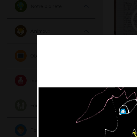
Notre planete
Animaux
Logorall
Objets
Ecrits
Imaginaire
Famille
Portraits