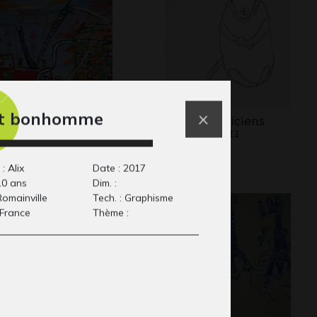
it bonhomme
comme Pompiers
Singes musiciens
phisme, non
Graphisme, 2011
mmuniquée
: Alix
Date : 2017
10 ans
Dim. :
 Romainville
Tech. : Graphisme
 France
Thème :