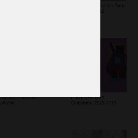
yage dans la lune
La Tour Eiffel en folie
phisme, 2014
Graphisme, 2012
comme Ronde
Eliot 6-8 ans
aphisme
Graphisme, 2015-2018