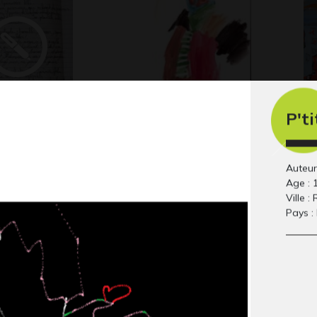
P't
ye d’Anatole
Cerf volant
P 
Graphisme, 2017
Gra
co
Auteur 
Age : 
Ville :
Pays :