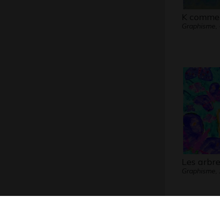
K comme
Graphisme, 
Les arbr
Graphisme,