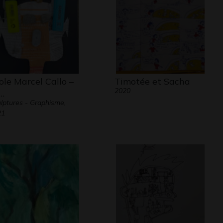
ole Marcel Callo –
Timotée et Sacha
2020
…
lptures - Graphisme,
21