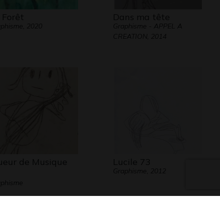
 Forêt
Dans ma tête
phisme, 2020
Graphisme - APPEL A
CREATION, 2014
ueur de Musique
Lucile 73
Graphisme, 2012
7
aphisme