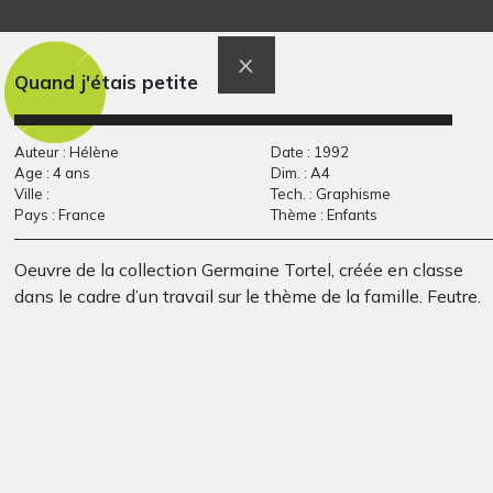
R comme Ronde
coucher de soleil
Graphisme
Divers, 2012
Quand j'étais petite
Auteur : Hélène
Date : 1992
Age : 4 ans
Dim. : A4
Ville :
Tech. : Graphisme
Pays : France
Thème : Enfants
Oeuvre de la collection Germaine Tortel, créée en classe
dans le cadre d’un travail sur le thème de la famille. Feutre.
La cité idéale
Musiciens espagnols
Graphisme - APPEL A
Graphisme, 1973
CREATION, 2015