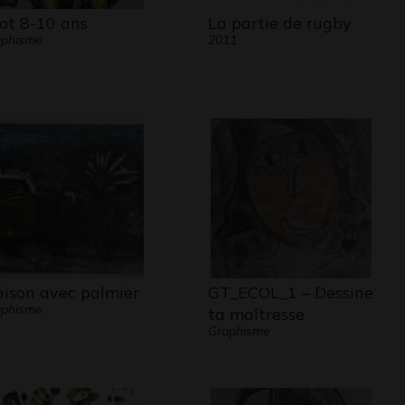
iot 8-10 ans
La partie de rugby
aphisme
2011
ison avec palmier
GT_ECOL_1 – Dessine
aphisme
ta maîtresse
Graphisme