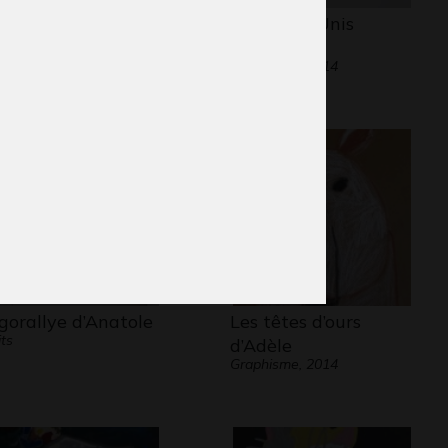
rtrait vénezuela 9
Les États-Unis
phisme, -
d’Amérique
Graphisme, 2014
gorallye d’Anatole
Les têtes d’ours
its
d’Adèle
Graphisme, 2014