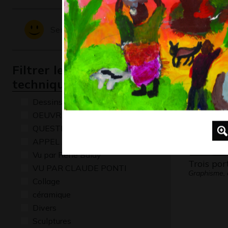
la souris
Graphisme,
Sentiments - Emotions
Filtrer les oeuvres par
technique
Dessins numériques
OEUVRE COMMENTÉE
QUESTIONS
APPEL A CREATION
Vu par René Baldy
Trois por
VU PAR CLAUDE PONTI
Graphisme, a
Collage
céramique
Divers
Sculptures