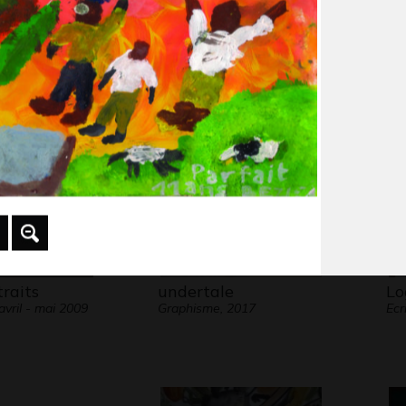
 Flora
Arbrabato
Po
 2012
Divers - Sculptures, 2018
Gra
traits
undertale
Lo
vril - mai 2009
Graphisme, 2017
Ecr