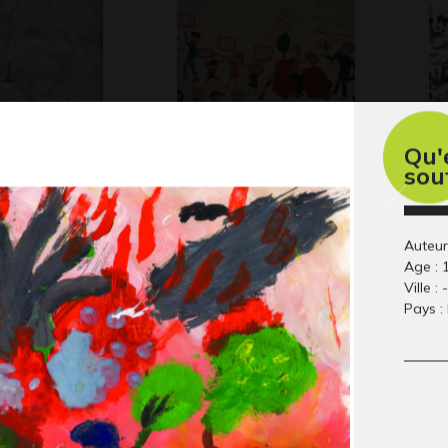
Qu'e
souf
yle Tim
manif anti épinard
In
Graphisme, 2021
Gr
 2017
Auteur 
Age : 
Ville : -
Pays :