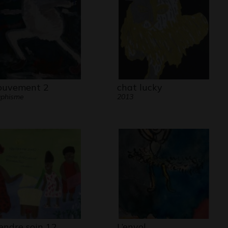
uvement 2
chat lucky
aphisme
2013
endre soin 12
L’envol