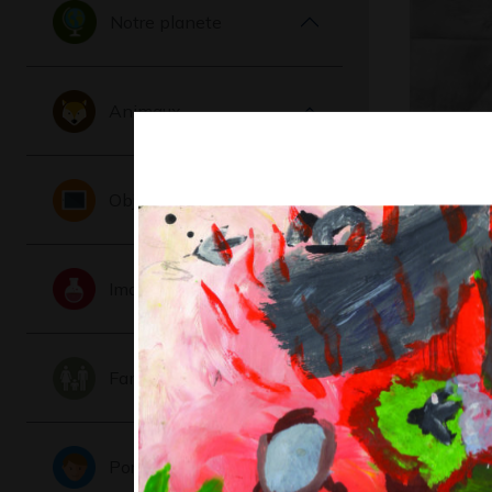
Notre planete
Animaux
Gladle st
Objets
Burton
Graphisme,
Imaginaire
Famille
Portraits