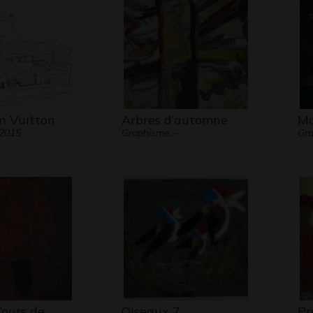
n Vuitton
Arbres d’automne
Mo
 2015
Graphisme, -
Gr
’ours de
Oiseaux 7
Pr