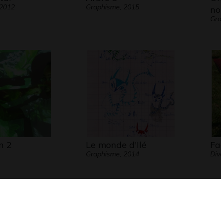
 2012
Graphisme, 2015
no
Gra
n 2
Le monde d'Ilé
Fa
Graphisme, 2014
Div