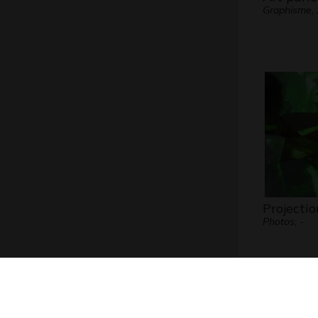
Graphisme,
Projectio
Photos, -