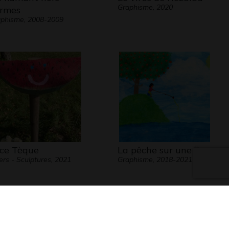
Graphisme, 2020
rmes
phisme, 2008-2009
ce Tèque
La pêche sur une île
ers - Sculptures, 2021
Graphisme, 2018-2021