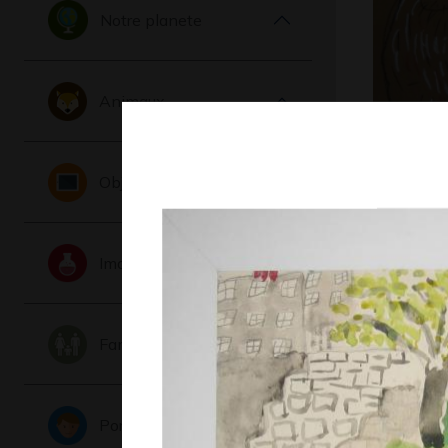
Notre planete
Animaux
La tête d
Objets
Paul
Graphisme,
Imaginaire
Famille
Portraits