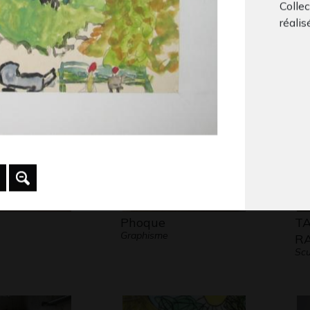
Collec
Un jour dans le
Po
réalis
métro…
ma
Sculptures, 2007
Gra
Phoque
T
Graphisme
R
Scu