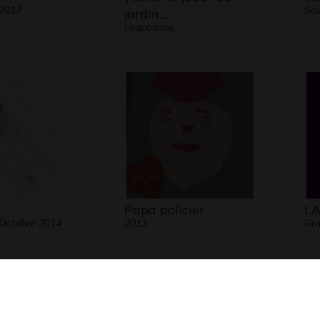
 2017
Scu
jardin…
Graphisme, -
Papa policier
LA
Octobre 2014
2013
Gra