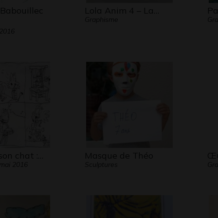
 Babouillec
Lola Anim 4 – La…
Pa
Graphisme
Gra
 2016
son chat :…
Masque de Théo
Œu
mai 2016
Sculptures
Gra