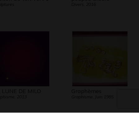
lptures
Divers, 2016
 LUNE DE MILO
Graphèmes
phisme, 2013
Graphisme, Juin 1985