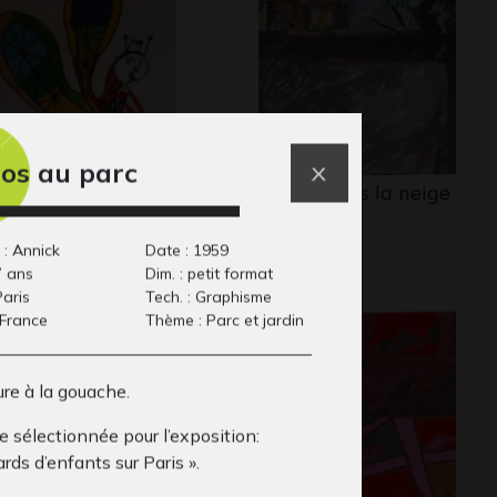
os au parc
 princesse papillon
Maison sous la neige
phisme, 2020
Graphisme
 : Annick
Date : 1959
7 ans
Dim. : petit format
Paris
Tech. : Graphisme
 France
Thème : Parc et jardin
re à la gouache.
 sélectionnée pour l’exposition:
rds d’enfants sur Paris ».