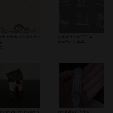
nhomme au feutre
calendrier 2014
Graphisme, 2013
ir
71
ison au toit vert 1
poupée Gladle