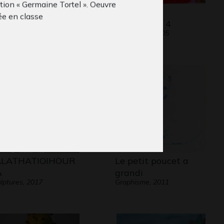
tion « Germaine Tortel ». Oeuvre
rtrait de ma
les oiseaux
ée en classe
îtresse pendant…
d’antonella 4
phisme, 2020
Graphisme, 2005
ALATHATIOIHOUR
Le petit poucet a
A
grandi
lptures, 2017
Graphisme, 2011