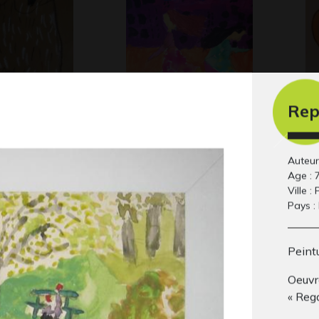
Rep
’ours de
Du vent sous les
La
Gra
jupes…
 2014
Graphisme, 2014
Auteur
Age : 
Ville : 
Pays :
Peintu
Oeuvre
« Rega