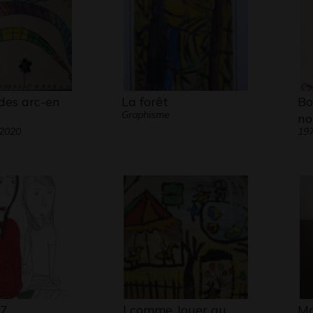
des arc-en
La forêt
Bo
Graphisme
no
 2020
19
27
J comme Jouer au
Ma