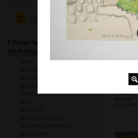
L’Egypte
1990
Sentiments - Emotions
Filtrer les oeuvres par
technique
Divers
Sculptures
Graphisme
Son-Vidéo
Photos
40 ans
Ecrits
Ecrits, 2009
Art postal
Dessins numériques
OEUVRE COMMENTÉE
QUESTIONS