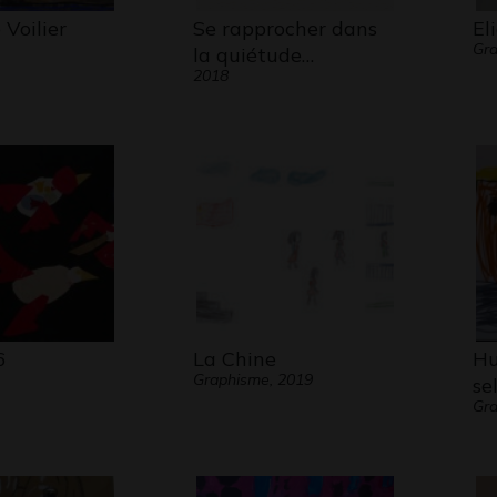
Voilier
Se rapprocher dans
El
Gr
la quiétude…
2018
6
La Chine
Hu
Graphisme, 2019
se
Gra