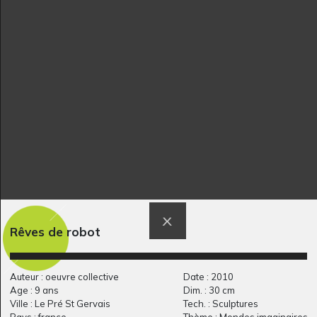
Papa footballeur
Les tortues
2013
aquatiques
1971
L’O
Droit à l’école 2-
2019
Constellation
Rêves de robot
Graphisme, 2007
Auteur : oeuvre collective
Date : 2010
Age : 9 ans
Dim. : 30 cm
Ville : Le Pré St Gervais
Tech. : Sculptures
Pays : france
Thème : Mondes imaginaires