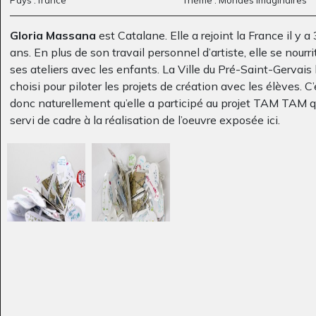
Gloria Massana
est Catalane. Elle a rejoint la France il y a
ans. En plus de son travail personnel d’artiste, elle se nourri
ses ateliers avec les enfants. La Ville du Pré-Saint-Gervais l
choisi pour piloter les projets de création avec les élèves. C’
donc naturellement qu’elle a participé au projet TAM TAM q
Carpe Koi
Griffon
servi de cadre à la réalisation de l’oeuvre exposée ici.
Graphisme, 2023
Graphisme, 2020
» La créativité est une composante essentielle de ma vie et
veux la transmettre aux enfants. Elle peut prendre toutes le
formes : sculptures, Land Art, peintures, fresques, modelages
mosaïques…Les enfants me font confiance car ils savent q
moi aussi, je leur fais confiance. Ensemble, nous n’avons pa
peur de construire un bâteau en papier qui prend la largeur 
classe d’école, ou la création de livres-trophées ! L’imaginat
permet tout et avec peu ou peut faire des choses incroyables
Portrait
Arbres au bord d’une
Graphisme, 2020