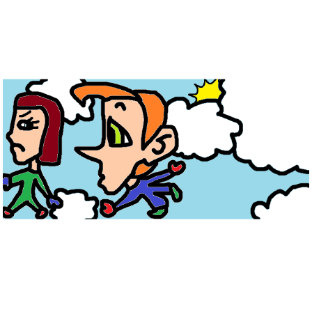
Musée des oeuvres des enfants
Filtrer les oeuvres par thème
Filtrer les oeuvres par technique
4260
oeuvres trouvées