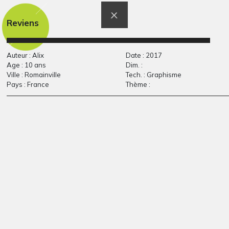
Reviens
Auteur : Alix
Date : 2017
Age : 10 ans
Dim. :
Ville : Romainville
Tech. : Graphisme
Pays : France
Thème :
La tête d’ours
Sourire
Graphisme, -
d’Adrien
Graphisme, 2014