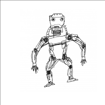
Musée des oeuvres des enfants
Filtrer les oeuvres par thème
Filtrer les oeuvres par technique
4260
oeuvres trouvées