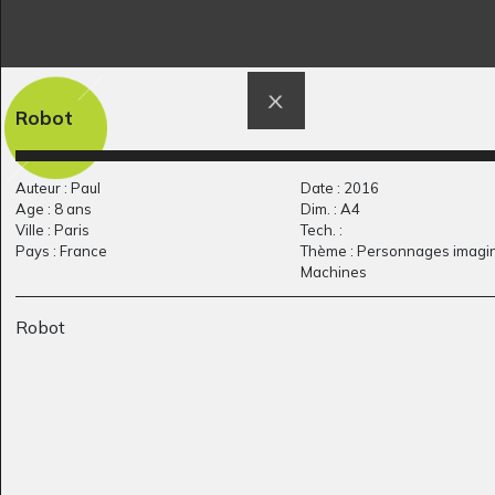
La photo de classe
3 PERSONNES DANS
Robot
de…
UN PAYSAGE
Graphisme, novembre 2016
2019
Auteur : Paul
Date : 2016
Age : 8 ans
Dim. : A4
Ville : Paris
Tech. :
Pays : France
Thème : Personnages imagin
Machines
Robot
l’institut du monde
Le croco
2021
arabe
Graphisme, non précisée