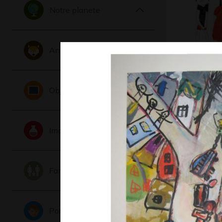
Notre planete
Animaux
Œuvre 1
Graphisme,
Objets
Imaginaire
Famille
Portraits
caricatu