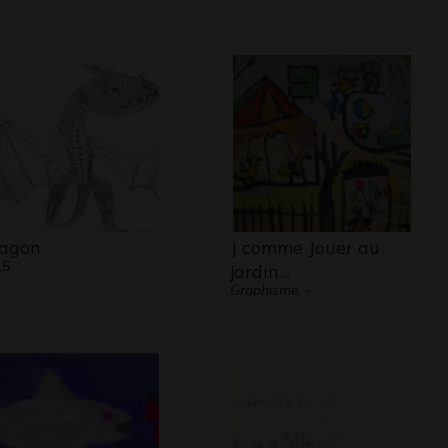
agon
J comme Jouer au
15
jardin…
Graphisme, -