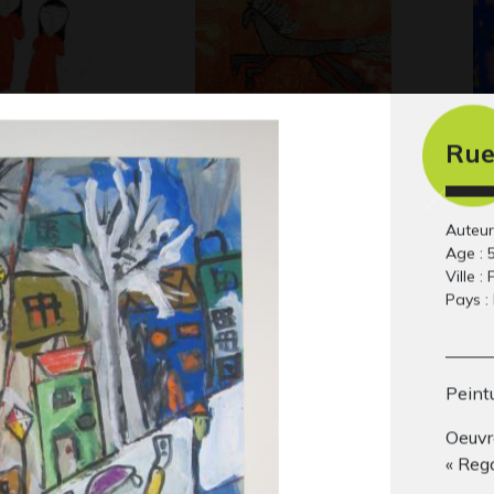
Rue
14
Le cheval dans les
W
 2014
Gr
étoiles
Graphisme, 1980
Auteur
Age : 
Ville : 
Pays :
Peintu
Oeuvre
« Rega
re
L’ouragan mouillé
Oi