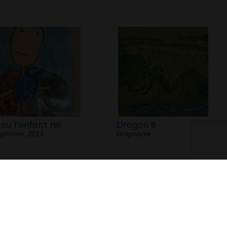
tou l'enfant roi
Dragon 6
phisme, 2011
Graphisme