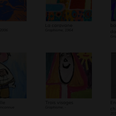
La caravane
ba
 2006
Graphisme, 1964
da
Gra
lle
Trois visages
En
inconnue
Graphisme, -
ch
20