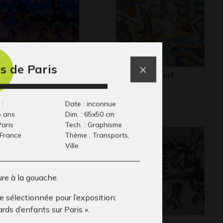
s de Paris
 comme Wagon
N comme nuit
aphisme
 :
Date : inconnue
5 ans
Dim. : 65x50 cm
Paris
Tech. : Graphisme
 France
Thème : Transports,
Ville
re à la gouache.
 sélectionnée pour l’exposition:
rds d’enfants sur Paris ».
seau de Christian
Hérisson