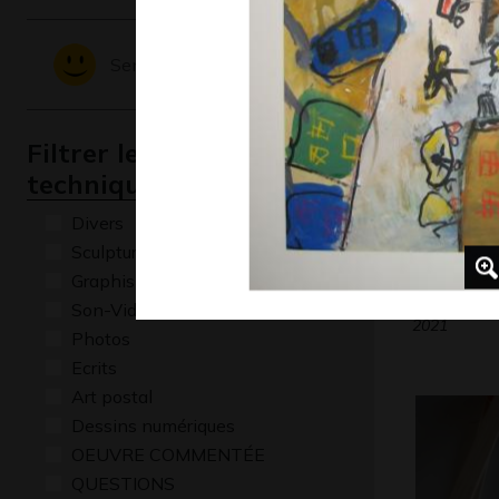
Graphisme,
Sentiments - Emotions
Filtrer les oeuvres par
technique
Divers
Sculptures
Graphisme
Le cerisie
Son-Vidéo
2021
Photos
Ecrits
Art postal
Dessins numériques
OEUVRE COMMENTÉE
QUESTIONS