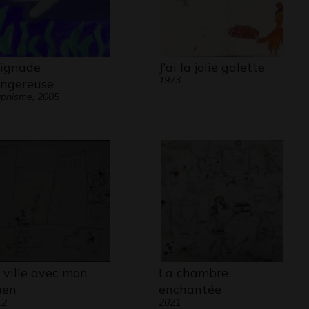
ignade
J’ai la jolie galette
1973
ngereuse
phisme, 2005
 ville avec mon
La chambre
ien
enchantée
12
2021