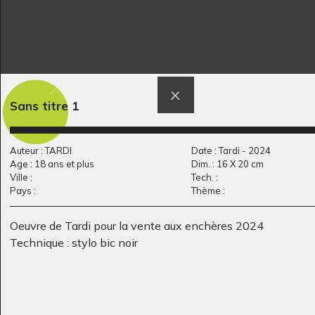
Ombres
Dragon à deux têtes
Sans titre 1
Photos, 2007
Graphisme - VU PAR
CLAUDE PONTI, -
Auteur : TARDI
Date : Tardi - 2024
Age : 18 ans et plus
Dim. : 16 X 20 cm
Ville :
Tech. :
Pays :
Thème :
Oeuvre de Tardi pour la vente aux enchères 2024
Technique : stylo bic noir
Le village
Un dieu