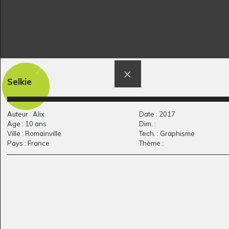
Le nord-est du Brésil
chinoise au chat
Selkie
2025
Graphisme, 2013
Auteur : Alix
Date : 2017
Age : 10 ans
Dim. :
Ville : Romainville
Tech. : Graphisme
Pays : France
Thème :
Miaou
Je sais pas faire
Graphisme, 2013
Graphisme, 2008