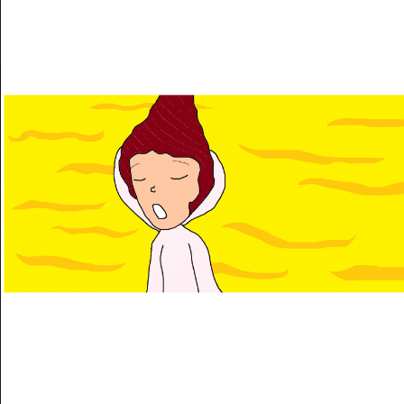
Musée des oeuvres des enfants
Filtrer les oeuvres par thème
Filtrer les oeuvres par technique
4260
oeuvres trouvées