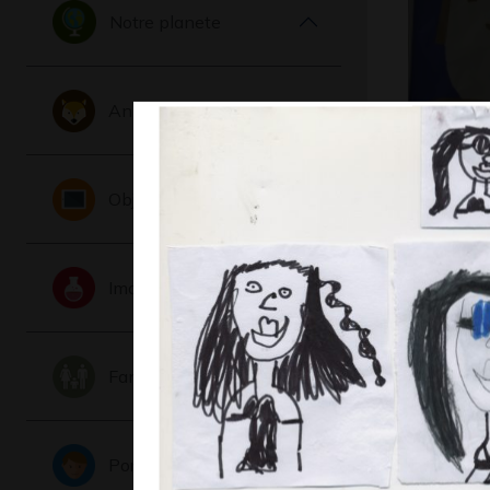
Notre planete
Animaux
Papa ca
2013
Objets
Imaginaire
Famille
Portraits
Ma famil