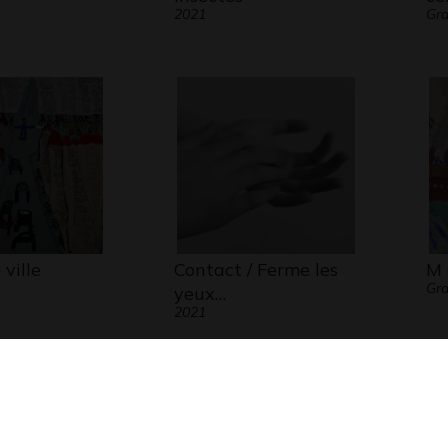
2021
Gra
ville
Contact / Ferme les
M 
Gra
yeux…
2021