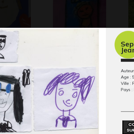
Sep
ravane
Maman dans sa
Fa
Jea
Div
maison
Graphisme
Auteur
Age : 
Ville :
Pays :
le réunie
Le roi lion
cu