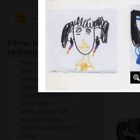
Graphisme,
Sentiments - Emotions
Filtrer les oeuvres par
technique
Photos
Ecrits
Art postal
Le cri de
Dessins numériques
Graphisme,
OEUVRE COMMENTÉE
QUESTIONS
APPEL A CREATION
Vu par René Baldy
VU PAR CLAUDE PONTI
Collage