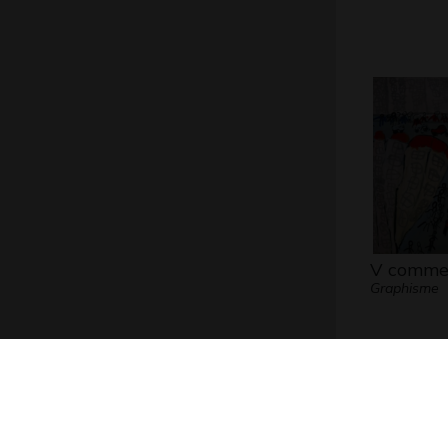
V comme 
Graphisme