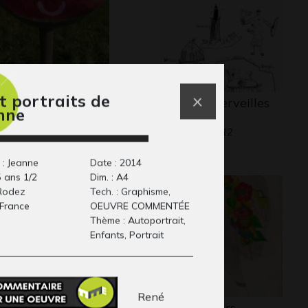
t portraits de
ce Tèque
Les sept merveilles
nne
ers - Sculptures, 2021
du monde
Graphisme, 2012
 : Jeanne
Date : 2014
5 ans 1/2
Dim. : A4
 Rodez
Tech. : Graphisme,
 France
OEUVRE COMMENTÉE
Thème : Autoportrait,
Enfants, Portrait
René
eillette
Femme fleurs