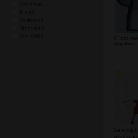
céramique
Divers
Sculptures
Graphisme
Son-Vidéo
C´est moi
Graphisme,
Le magic
étoiles 