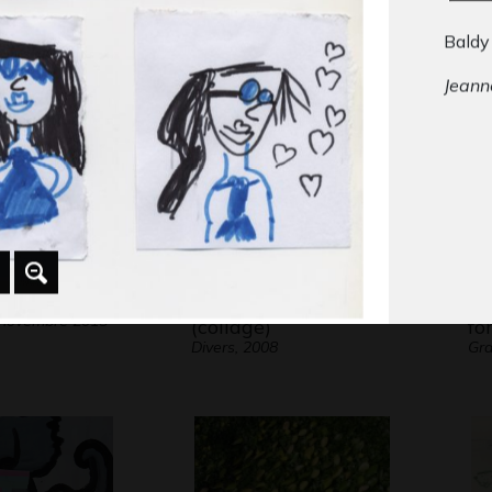
 2029
Graphisme, 2020
Gra
Baldy
Jeann
artist
dessin
il met
oreill
penda
cheval
pour f
« bou
 Charles
Mur imaginaire
De
 novembre 2015
presq
(collage)
fo
Divers, 2008
Gra
Pour e
René 
l’enfa