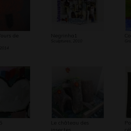
’ours de
Negrinha1
Co
Sculptures, 2010
Gra
 2014
5
Le château des
Po
insectes
cé