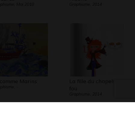
phisme, Mai 2010
Graphisme, 2014
comme Marins
La fille du chapelier
phisme, -
fou
Graphisme, 2014