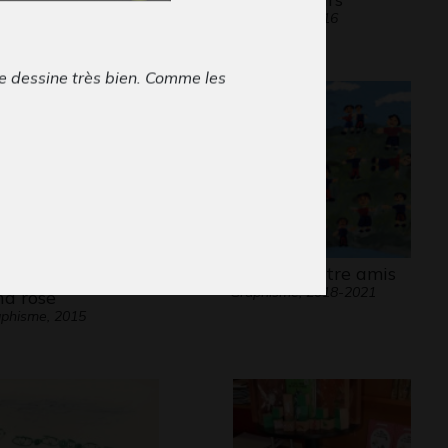
phisme, 2008
Graphisme, 2016
e dessine très bien. Comme les
es elle n’hésite pas à répéter son
 pour aboutir au portrait idéal. Faut-
tre les lunettes ? Faut-il dessiner les
es pour pouvoir accrocher les
nts ? Faut-il montrer ma queue de
 ? Et si je rajoutais des petits cœurs
aire plus romantique ? En tout cas la
che en cœur » se maintient sur
ux bouteilles sur
Football entre amis
Graphisme, 2018-2021
ue tous les dessins.
nd rose
phisme, 2015
n savoir plus voir la collection de
Baldy « L’évolution du dessin chez
nt »