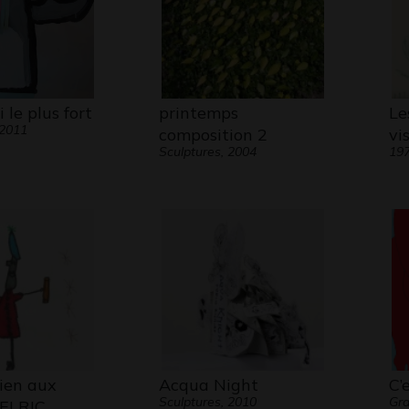
 le plus fort
printemps
Le
 2011
composition 2
vi
Sculptures, 2004
19
ien aux
Acqua Night
C’
Sculptures, 2010
Gra
MELRIC