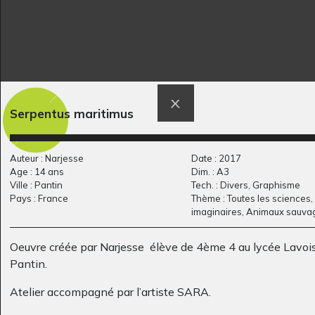
Le câlin du soir
Lucile et Babouillec
Graphisme, 2013
24
Serpentus maritimus
Graphisme, 2016
Auteur : Narjesse
Date : 2017
Age : 14 ans
Dim. : A3
Ville : Pantin
Tech. : Divers, Graphisme
Pays : France
Thème : Toutes les sciences
imaginaires, Animaux sauva
Oeuvre créée par Narjesse élève de 4ème 4 au lycée Lavois
Pantin.
Atelier accompagné par l’artiste SARA.
Le champ
Patte d’ours de