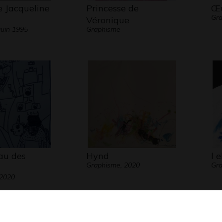
e Jacqueline
Princesse de
Œu
Gra
Véronique
juin 1995
Graphisme
au des
Hynd
l 
Graphisme, 2020
Gra
 2020