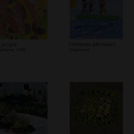
Les vagues,
Le rivage,
Les galets,
Les rochers,
 jungle
Hommes pêcheurs
Et moi,
phisme, 2006
Graphisme
Gelé !