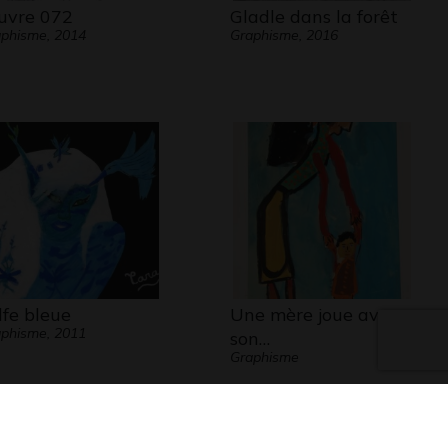
vre 072
Gladle dans la forêt
phisme, 2014
Graphisme, 2016
elfe bleue
Une mère joue avec
phisme, 2011
son…
Graphisme