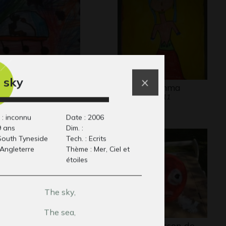
 sky
vette
La reine Emma
phisme, 2012
Graphisme, 2011
 : inconnu
Date : 2006
9 ans
Dim. :
: South Tyneside
Tech. : Ecrits
 Angleterre
Thème : Mer, Ciel et
étoiles
The sky,
The sea,
toportait
tête de poisson de