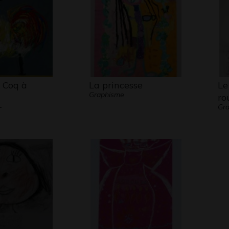
 Coq à
La princesse
Le
Graphisme
ro
-
Gra