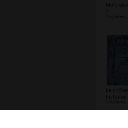
Maîtress
3
Graphisme, 
Le châte
histoires
Graphisme,