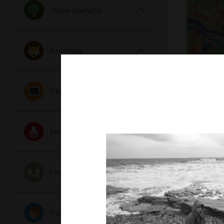
Notre planete
Animaux
Oiseaux 
Objets
Graphisme,
Imaginaire
Famille
Portraits
Le cheva