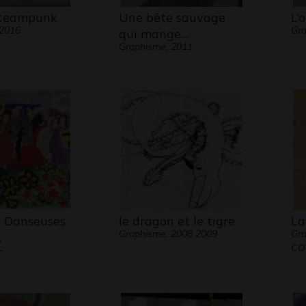
steampunk
Une bête sauvage
L’
 2016
Gra
qui mange…
Graphisme, 2011
 Danseuses
le dragon et le tigre
La
Graphisme, 2008 2009
Gr
…
CO
-