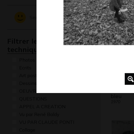
Graphisme
Sentiments - Emotions
Filtrer les oeuvres par
technique
Photos
Ecrits
Art postal
Dessins numériques
Abstract
OEUVRE COMMENTÉE
bleu
QUESTIONS
1970
APPEL A CREATION
Vu par René Baldy
VU PAR CLAUDE PONTI
Collage