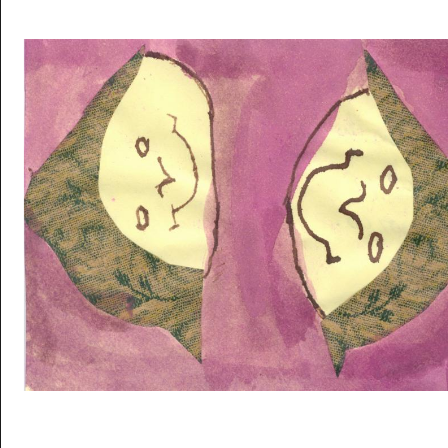
Musée des oeuvres des enfants
Filtrer les oeuvres par thème
Filtrer les oeuvres par technique
4260
oeuvres trouvées