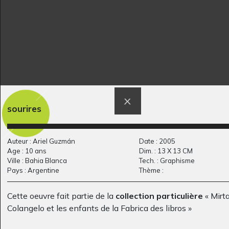
sourires
Staka ou mula
L’arbre
Divers - Graphisme, 2017
2013
Auteur : Ariel Guzmán
Date : 2005
Age : 10 ans
Dim. : 13 X 13 CM
Ville : Bahia Blanca
Tech. : Graphisme
Pays : Argentine
Thème :
Cette oeuvre fait partie de la
collection particulière
« Mirt
Colangelo et les enfants de la Fabrica des libros »