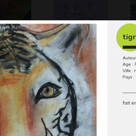
tig
et arbres
Extraterrestre
El
Graphisme, 2017
Gra
20
Auteur
Age : 
Ville :
Pays :
fait e
o 5
Ronde bleue
Fr