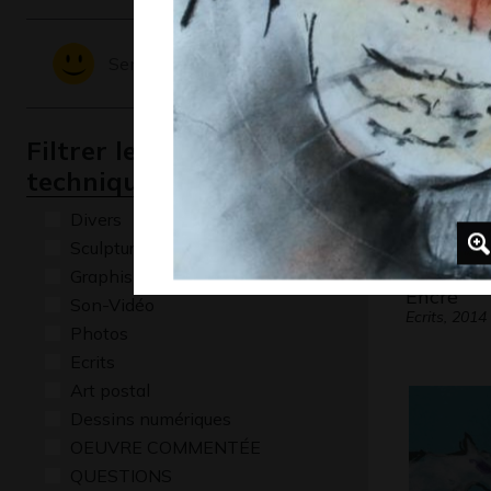
Graphisme,
Sentiments - Emotions
Filtrer les oeuvres par
technique
Divers
Sculptures
Graphisme
Encre
Son-Vidéo
Ecrits, 2014
Photos
Ecrits
Art postal
Dessins numériques
OEUVRE COMMENTÉE
QUESTIONS