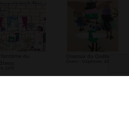
 fantôme du
Oiseaux du Québec
Divers - Graphisme, 2020
âteau
74-1975