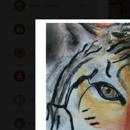
Notre planete
Animaux
Maisons 
Graphisme
Objets
Imaginaire
Famille
Portraits
Mamoeir