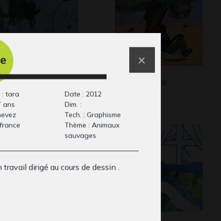
re
iot 6-8 ans
Le repos
phisme, entre 2015 et
Graphisme, 2008
18
 : tara
Date : 2012
7 ans
Dim. :
 nevez
Tech. : Graphisme
 france
Thème : Animaux
sauvages
n travail dirigé au cours de dessin .
ench Cancan
lamia