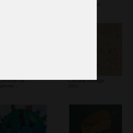
phisme, -
Graphisme, 2016
comme Os
L’arbre village
phisme, -
2021