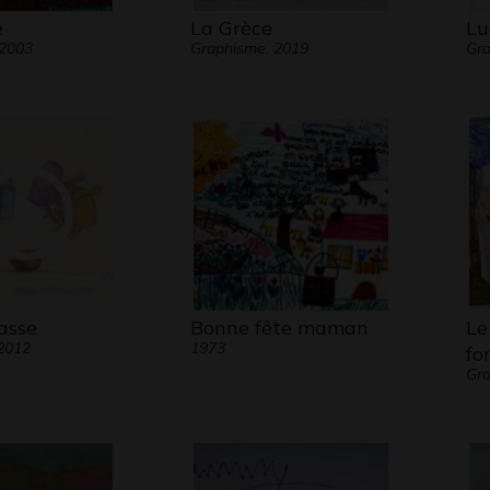
e
La Grèce
Lu
 2003
Graphisme, 2019
Gra
casse
Bonne fête maman
Le
2012
1973
fo
Gra