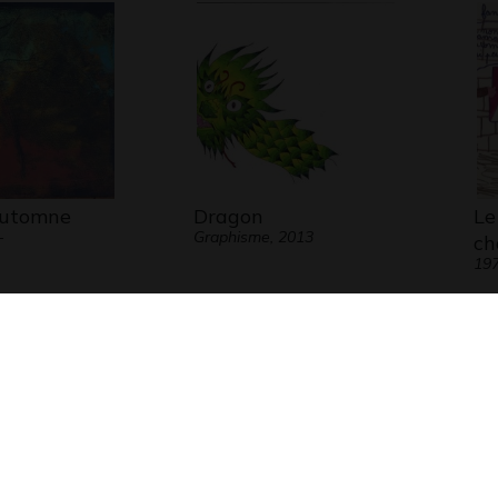
automne
Dragon
Le
-
Graphisme, 2013
ch
19