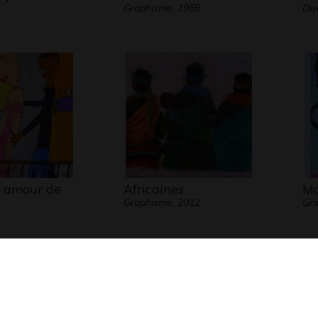
Graphisme, 1969
Div
 amour de
Africaines
Ma
Graphisme, 2012
Gr