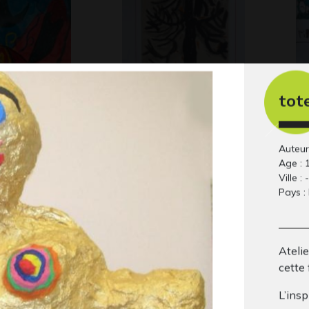
tot
ired
Arbre en hiver
Lo
 2024
Graphisme, 1965
Gr
Auteur 
Age : 
Ville : -
Pays :
Atelie
cette 
Autoportrait de
lo
L’insp
 2020
20
Jarjusev