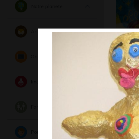
Notre planete
Animaux
Miro insp
Graphisme,
Objets
Imaginaire
Famille
hou hou
Portraits
Graphisme,