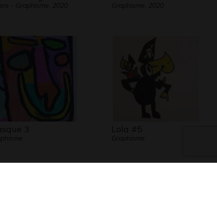
ers - Graphisme, 2020
Graphisme, 2020
sque 3
Lola #5
aphisme
Graphisme