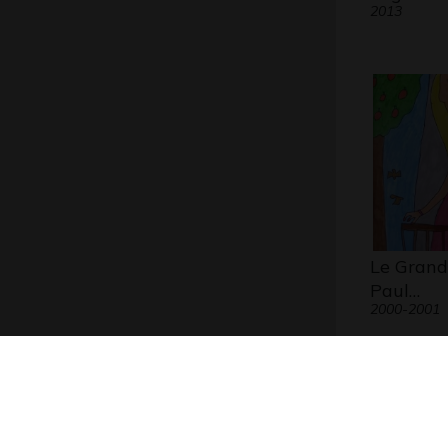
2013
Le Grand
Paul…
2000-2001