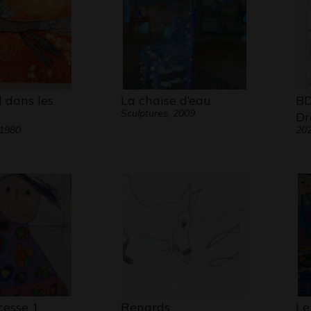
 dans les
La chaise d’eau
BD
Sculptures, 2009
Dr
 1980
20
cesse 1
Renards
Le