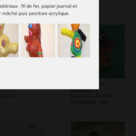
tériaux : fil de fer, papier journal et
r mâché puis peinture acrylique.
and c’est la paix,
Petites bêtes
…
recyclées 3
aphisme
Sculptures - OEUVRE
COMMENTÉE, 2007