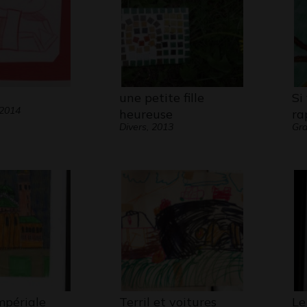
une petite fille
Si
 2014
heureuse
ra
Divers, 2013
Gra
impériale
Terril et voitures
Le