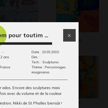
em pour toutim ...
la BD 12
Poissons
aphisme
Graphisme, 2020
: -
Date : 10.03.2010
12 ans
Dim. :
Tech. : Sculptures
 France
Thème : Personnages
imaginaires
r ados. Encore des sculptures mais
fois avec du volume et de la couleur.
up garou
La princesse
iration, Nikki de St Phalles biensûr !
13
Graphisme