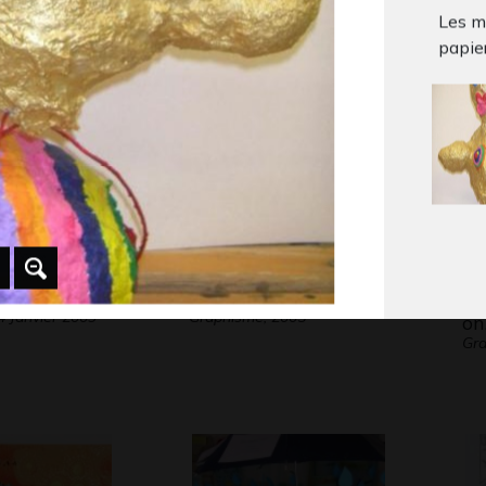
Graphisme, 2009
Les ma
papie
musique de baleine
Qu
4 Janvier 2009
Graphisme, 2005
on
Gr