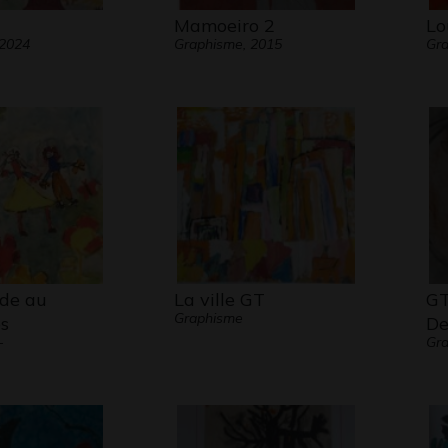
Mamoeiro 2
Lo
 2024
Graphisme, 2015
Gra
de au
La ville GT
GT
Graphisme
s
De
-
Gr