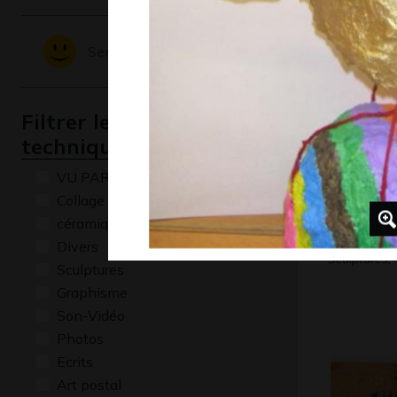
Sentiments - Emotions
Filtrer les oeuvres par
technique
VU PAR CLAUDE PONTI
Collage
céramique
Le chien
Divers
Sculptures, 
Sculptures
Graphisme
Son-Vidéo
Photos
Ecrits
Art postal