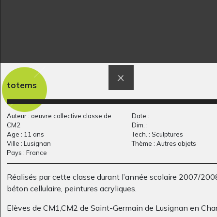
Cheval 13
Dessin Grégoire
Graphisme
Solotareff 9
totems
Graphisme, 1958
Auteur : oeuvre collective classe de
Date :
CM2
Dim. :
Age : 11 ans
Tech. : Sculptures
Ville : Lusignan
Thème : Autres objets
Pays : France
Réalisés par cette classe durant l’année scolaire 2007/200
béton cellulaire, peintures acryliques.
Elèves de CM1,CM2 de Saint-Germain de Lusignan en Cha