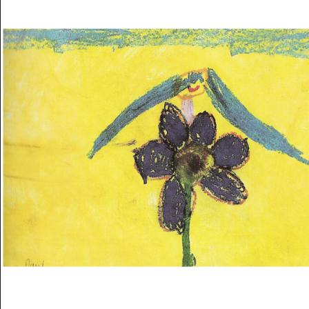
Musée des oeuvres des enfants
Filtrer les oeuvres par thème
Filtrer les oeuvres par technique
4260
oeuvres trouvées