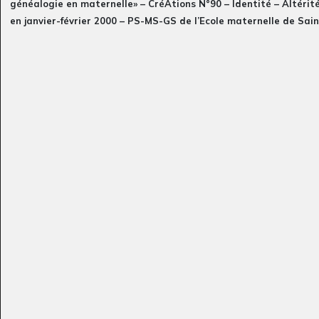
Mer de Rabah
Licorne Arc-en-ciel
généalogie en maternelle» – CréAtions N°90 – Identité – Altérité
Graphisme
Graphisme, 2020
en janvier-février 2000 – PS-MS-GS de l’Ecole maternelle de Sain
Maurice-en-Trièves (Isère)
Pour découvrir l’article publié dans son intégralité dans la Re
CréAtions de l’Icem
Bonhomme triste 14
La colère
OEUVRE COMMENTÉE,
Graphisme, 2017
2012