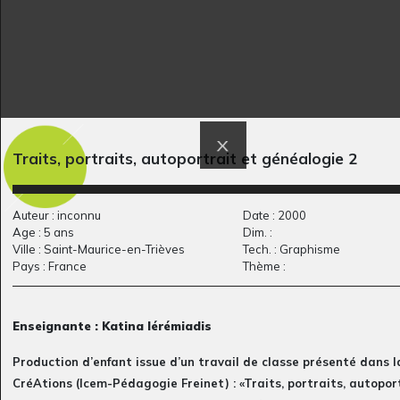
Traits, portraits, autoportrait et généalogie 2
Princesse de Vicky
Le Bourget
Graphisme
Graphisme, 2014
Auteur : inconnu
Date : 2000
Age : 5 ans
Dim. :
Ville : Saint-Maurice-en-Trièves
Tech. : Graphisme
Pays : France
Thème :
Enseignante : Katina Iérémiadis
Production d’enfant issue d’un travail de classe présenté dans l
CréAtions (Icem-Pédagogie Freinet) : «Traits, portraits, autopor