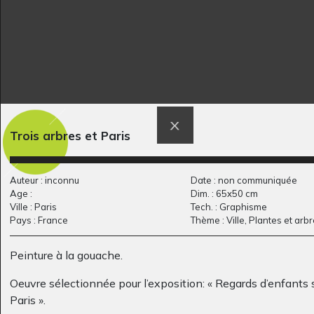
Peur
la fleur et la petie…
Trois arbres et Paris
Graphisme, 2011
2005
Auteur : inconnu
Date : non communiquée
Age :
Dim. : 65x50 cm
Ville : Paris
Tech. : Graphisme
Pays : France
Thème : Ville, Plantes et arb
Peinture à la gouache.
Oeuvre sélectionnée pour l’exposition: « Regards d’enfants 
Paris ».