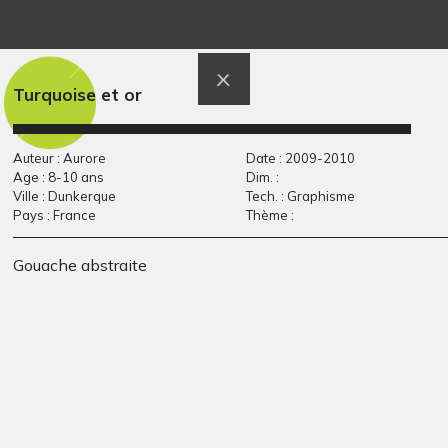
Grell et Undertaker
Le respect de l’autre
Divers, 2016
Graphisme
Turquoise et or
Auteur : Aurore
Date : 2009-2010
Age : 8-10 ans
Dim. :
Ville : Dunkerque
Tech. : Graphisme
Pays : France
Thème :
Gouache abstraite
Le droit à la
Autoportrait de
protection…
Sinem
Divers, 2009
Graphisme, 2009