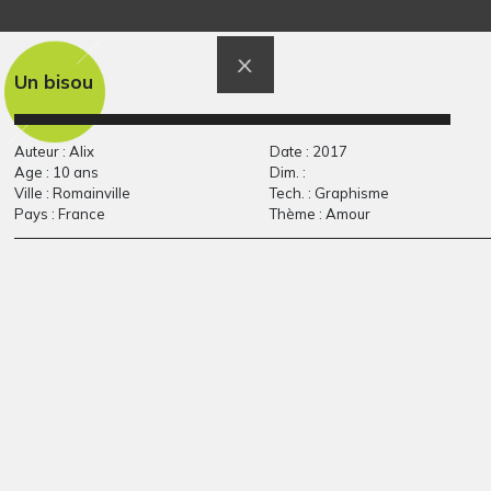
Le cow-boy
voilier jaune
Sculptures, 2008
Graphisme, -
Un bisou
Auteur : Alix
Date : 2017
Age : 10 ans
Dim. :
Ville : Romainville
Tech. : Graphisme
Pays : France
Thème : Amour
L’ile heureuse 3
chemin aux arbres
Graphisme
Graphisme, 2008