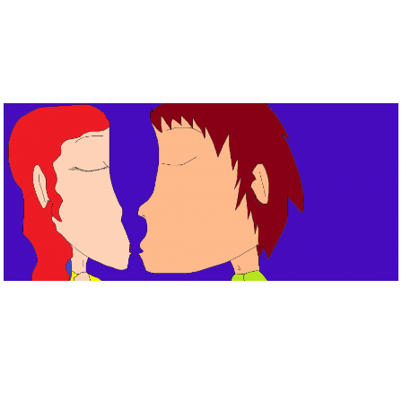
Musée des oeuvres des enfants
Filtrer les oeuvres par thème
Filtrer les oeuvres par technique
4260
oeuvres trouvées