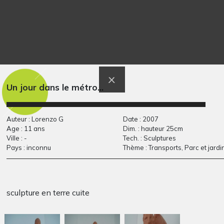
Detalle de un fresco
Love Blue
Graphisme, 2018-2021
Graphisme, 2011
Un jour dans le métro...
Auteur : Lorenzo G
Date : 2007
Age : 11 ans
Dim. : hauteur 25cm
Ville : -
Tech. : Sculptures
Pays : inconnu
Thème : Transports, Parc et jardi
sculpture en terre cuite
Eliot 8-10
Princesse Indienne
Graphisme, 2019 - 2020
Sculptures, Janvier 2010