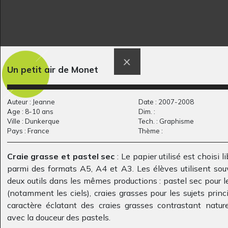
bus scolaire jaune
Sasha, 2 ans
Graphisme
Graphisme
Un petit air de Monet
Auteur : Jeanne
Date : 2007-2008
Age : 8-10 ans
Dim. :
Ville : Dunkerque
Tech. : Graphisme
Pays : France
Thème :
Craie grasse et pastel sec
: Le papier utilisé est choisi 
parmi des formats A5, A4 et A3. Les élèves utilisent sou
deux outils dans les mêmes productions : pastel sec pour l
Gladle in Dolland /
Autoportrait d’Alisha
(notamment les ciels), craies grasses pour les sujets princi
Graphisme, 2009
Gladle…
caractère éclatant des craies grasses contrastant natur
Graphisme, 2017
avec la douceur des pastels.